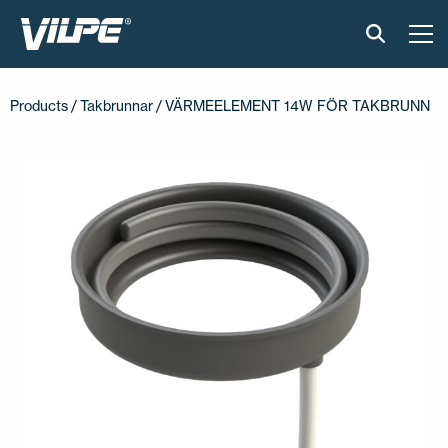
PRODUKTER
Products
/
Takbrunnar
/ VÄRMEELEMENT 14W FÖR TAKBRUNN
VILPE SENSE
LÖSNINGAR
INSTALLATION & MATERIAL
ONLINEVERKTYG
AKTUELLT
OM OSS