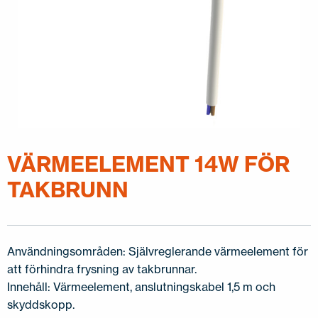
KONTAKTA OSS
EN
FI
USA
PL
SV
SV-FI
LT
LV
ET
UK
RU
VÄRMEELEMENT 14W FÖR
TAKBRUNN
Användningsområden: Självreglerande värmeelement för
att förhindra frysning av takbrunnar.
Innehåll: Värmeelement, anslutningskabel 1,5 m och
skyddskopp.