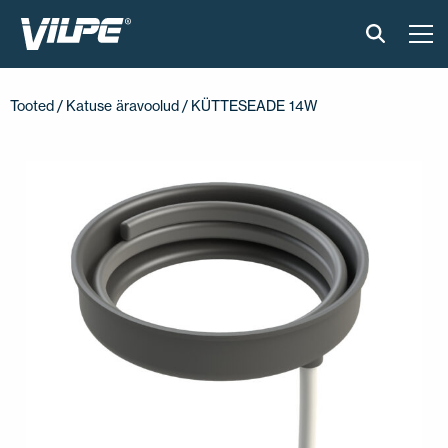
TOOTED
Tooted
/
Katuse äravoolud
/ KÜTTESEADE 14W
VILPE SENSE
PAIGALDUS JA MATERJALID
AKTUAALNE
VÕTA MEIEGA ÜHENDUST
EN
FI
USA
PL
SV
SV-FI
LT
LV
ET
UK
RU