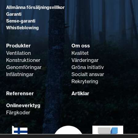
Allmänna försäljningsvillkor
Garanti
Sense-garanti
Whistleblowing
Produkter
Om oss
Ventilation
Kvalitet
Konstruktioner
Värderingar
Genomföringar
Gröna initiativ
Infästningar
Socialt ansvar
Rekrytering
Referenser
Artiklar
Onlineverktyg
Färgkoder