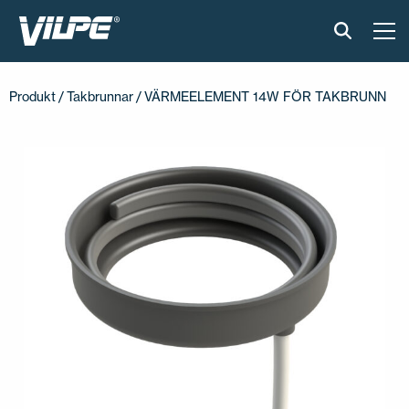
PRODUKTER
Produkt
/
Takbrunnar
/ VÄRMEELEMENT 14W FÖR TAKBRUNN
VILPE SENSE
LÖSNINGAR
INSTALLATION OCH MATERIAL
AKTUELLT
OM OSS
ÅTERFÖRSÄLJARE
KONTAKTA OSS
EN
FI
USA
PL
SV
SV-FI
LT
LV
ET
UK
RU