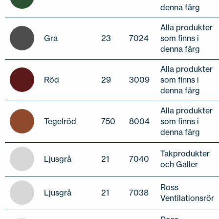
denna färg
Alla produkter
Grå
23
7024
som finns i
denna färg
Alla produkter
Röd
29
3009
som finns i
denna färg
Alla produkter
Tegelröd
750
8004
som finns i
denna färg
Takprodukter
Ljusgrå
21
7040
och Galler
Ross
Ljusgrå
21
7038
Ventilationsrör