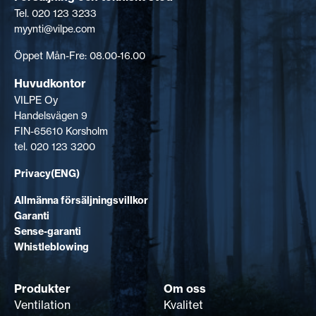
Tel. 020 123 3233
myynti@vilpe.com
Öppet Mån-Fre: 08.00-16.00
Huvudkontor
VILPE Oy
Handelsvägen 9
FIN-65610 Korsholm
tel. 020 123 3200
Privacy(ENG)
Allmänna försäljningsvillkor
Garanti
Sense-garanti
Whistleblowing
Produkter
Om oss
Ventilation
Kvalitet