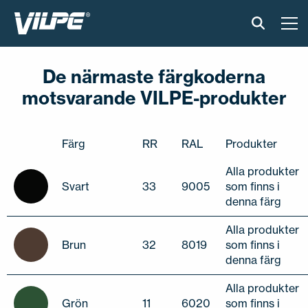
PRODUKTER
De närmaste färgkoderna
motsvarande VILPE-produkter
VILPE SENSE
LÖSNINGAR
Färg
RR
RAL
Produkter
INSTALLATION OCH MATERIAL
Alla produkter
Svart
33
9005
som finns i
denna färg
AKTUELLT
Alla produkter
OM OSS
Brun
32
8019
som finns i
denna färg
ÅTERFÖRSÄLJARE
KONTAKTA OSS
Alla produkter
Grön
11
6020
som finns i
EN
FI
USA
PL
SV
SV-FI
LT
LV
ET
UK
RU