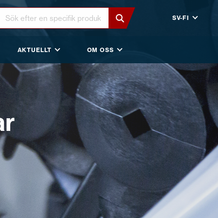
SV-FI
AKTUELLT
OM OSS
ar