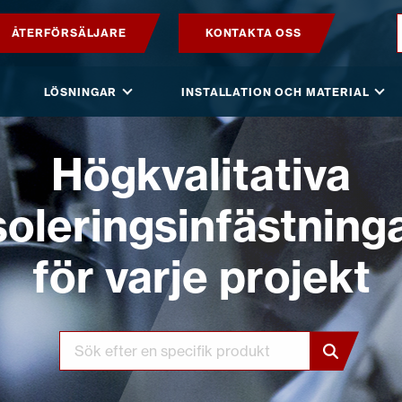
ÅTERFÖRSÄLJARE
KONTAKTA OSS
PRODUKTER
LÖSNINGAR
INSTALLATION OCH MATERIAL
VILPE SENSE
Högkvalitativa
LÖSNINGAR
soleringsinfästning
INSTALLATION OCH MATERIAL
för varje projekt
AKTUELLT
OM OSS