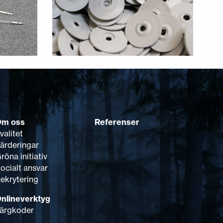
Om oss
Referenser
valitet
ärderingar
röna initiativ
ocialt ansvar
ekrytering
nlineverktyg
ärgkoder