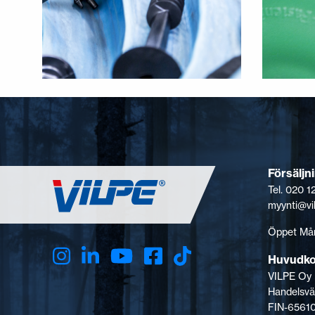
Försäljn
Tel. 020 
myynti@vi
Öppet Mån
Huvudk
VILPE Oy
Handelsvä
FIN-65610