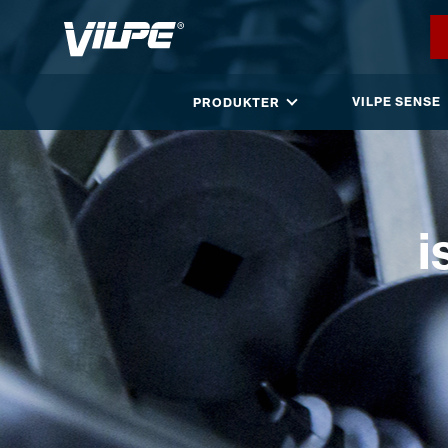
VILPE SENSE
PRODUKTER
i
ÅTERFÖRSÄLJARE
KONTAKTA OSS
EN
FI
USA
PL
SV
SV-FI
LT
LV
ET
UK
RU