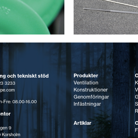
Produkter
ing och tekniskt stöd
Ventilation
K
123 3233
Konstruktioner
V
lpe.com
Genomföringar
G
-Fre: 08.00-16.00
Infästningar
S
R
ontor
Artiklar
O
gen 9
F
 Korsholm