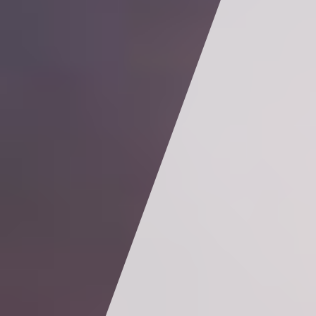
KONTAKT
EN
FI
USA
PL
SV
SV-FI
LT
LV
ET
UK
RU