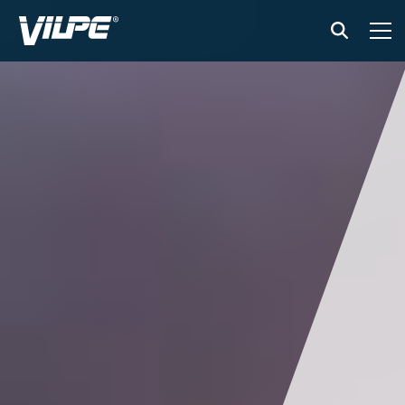
PRODUKTY
VILPE SENSE
CICHA KUCHNIA
ROZWIĄZANIA
KATALOGI I INSTRUKCJE
AKTUALNOŚCI
O FIRMIE