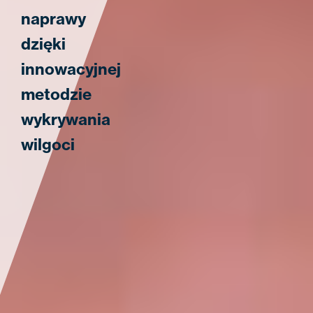
naprawy
dzięki
innowacyjnej
metodzie
wykrywania
wilgoci