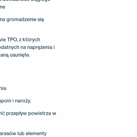
lne
 na gromadzenie się
ie TPO, z których
odatnych na naprężenia i
taną usunięte.
ia:
oin i naroży.
wić przepływ powietrza w
tarasów lub elementy