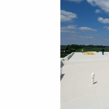
KONTAKT
EN
FI
USA
PL
SV
SV-FI
LT
LV
ET
UK
RU