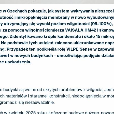
ic w Czechach pokazuje, jak system wykrywania nieszcze
gotność i mikropęknięcia membrany w nowo wybudowany
ły utrzymujący się wysoki poziom wilgotności (95–100%), 
cu za pomocą wilgotnościomierza VAISALA HM42 i skano
go. Zidentyfikowano krople kondensatu i około 15 mikro
. Na podstawie tych ustaleń zalecono ukierunkowane nap
oring. Przypadek ten podkreśla rolę VILPE Sense w zapew
awet w nowych budynkach – umożliwiając podjęcie dział
ne uszkodzenia.
we budynki są wolne od ukrytych problemów z wilgocią. Jed
 materiałów i starannej konstrukcji, niedociągnięcia w m
gromadzi się niezauważalnie.
ch w kwietniu 2025 roku ukończono budowę dużego, nowo