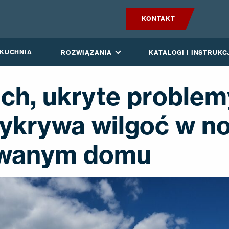
KONTAKT
PRODUKTY
 KUCHNIA
ROZWIĄZANIA
KATALOGI I INSTRUKC
VILPE SENSE
ch, ukryte problem
CICHA KUCHNIA
ykrywa wilgoć w n
ROZWIĄZANIA
wanym domu
KATALOGI I INSTRUKCJE
AKTUALNOŚCI
O FIRMIE