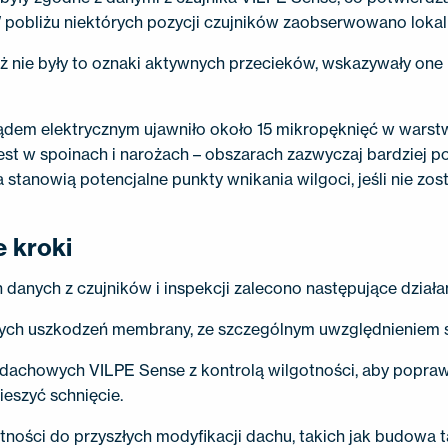
 pobliżu niektórych pozycji czujników zaobserwowano loka
ż nie były to oznaki aktywnych przecieków, wskazywały one
em elektrycznym ujawniło około 15 mikropęknięć w warstw
est w spoinach i narożach – obszarach zazwyczaj bardziej p
 stanowią potencjalne punkty wnikania wilgoci, jeśli nie zos
e kroki
danych z czujników i inspekcji zalecono następujące działan
ych uszkodzeń membrany, ze szczególnym uwzględnieniem sp
w dachowych VILPE Sense z kontrolą wilgotności, aby popra
ieszyć schnięcie.
otności do przyszłych modyfikacji dachu, takich jak budowa 