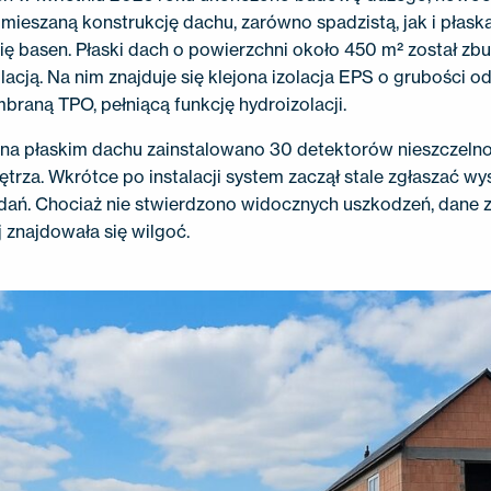
ieszaną konstrukcję dachu, zarówno spadzistą, jak i płask
ię basen. Płaski dach o powierzchni około 450 m² został 
lacją. Na nim znajduje się klejona izolacja EPS o grubości 
raną TPO, pełniącą funkcję hydroizolacji.
na płaskim dachu zainstalowano 30 detektorów nieszczelno
rza. Wkrótce po instalacji system zaczął stale zgłaszać wy
adań. Chociaż nie stwierdzono widocznych uszkodzeń, dane z
j znajdowała się wilgoć.