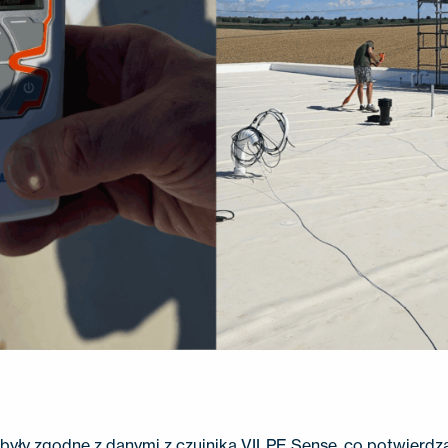
yły zgodne z danymi z czujnika VILPE Sense, co potwierdz