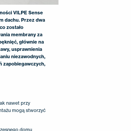
lności VILPE Sense
m dachu. Przez dwa
co zostało
wania membrany za
pęknięć, głównie na
rawy, usprawnienia
nianiu niezawodnych,
ań zapobiegawczych,
nak nawet przy
ontażu mogą stworzyć
czesnego domu