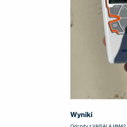
Wyniki
Odczyty z VAISALA HM42 b