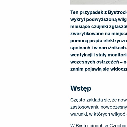
Ten przypadek z Bystroc
wykrył podwyższoną wil
miesiące czujniki zgłasza
zweryfikowane na miejs
pomocą prądu elektryczne
spoinach i w narożnikach
wentylacji i stały monit
wczesnych ostrzeżeń – n
zanim pojawią się widocz
Wstęp
Często zakłada się, że no
zastosowaniu nowoczesnych
warunki, w których wilgoć 
W Bystrocicach w Czecha