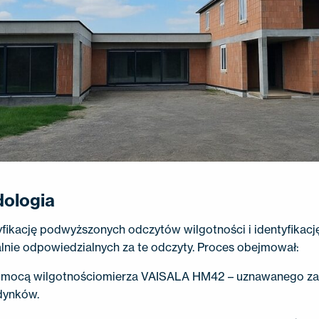
dologia
yfikację podwyższonych odczytów wilgotności i identyfikacj
lnie odpowiedzialnych za te odczyty. Proces obejmował:
pomocą wilgotnościomierza VAISALA HM42 – uznawanego z
dynków.