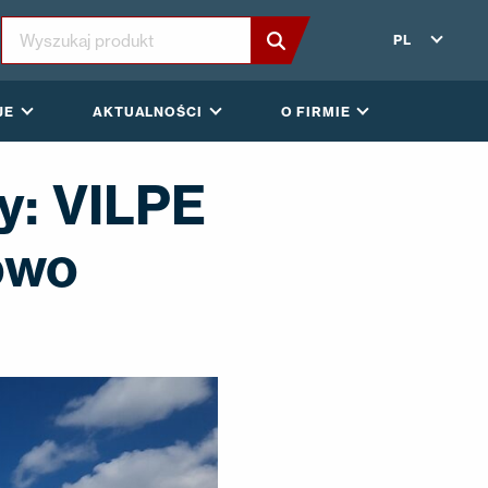
PL
JE
AKTUALNOŚCI
O FIRMIE
y: VILPE
owo