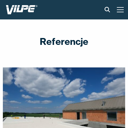
PRODUKTY
Referencje
VILPE SENSE
CICHA KUCHNIA
ROZWIĄZANIA
KATALOGI I INSTRUKCJE
AKTUALNOŚCI
O FIRMIE