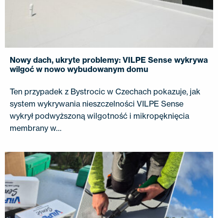
KONTAKT
EN
FI
USA
PL
SV
SV-FI
LT
LV
ET
UK
RU
Nowy dach, ukryte problemy: VILPE Sense wykrywa
wilgoć w nowo wybudowanym domu
Ten przypadek z Bystrocic w Czechach pokazuje, jak
system wykrywania nieszczelności VILPE Sense
wykrył podwyższoną wilgotność i mikropęknięcia
membrany w…