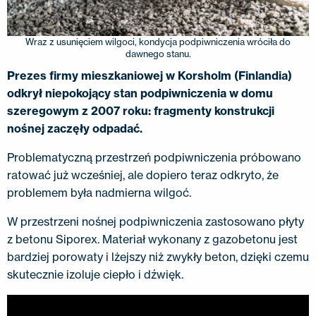
KONTAKT
EN
FI
USA
PL
SV
SV-FI
LT
LV
ET
UK
RU
Wraz z usunięciem wilgoci, kondycja podpiwniczenia wróciła do
dawnego stanu.
Prezes firmy mieszkaniowej w Korsholm (Finlandia)
odkrył niepokojący stan podpiwniczenia w domu
szeregowym z 2007 roku: fragmenty konstrukcji
nośnej zaczęły odpadać.
Problematyczną przestrzeń podpiwniczenia próbowano
ratować już wcześniej, ale dopiero teraz odkryto, że
problemem była nadmierna wilgoć.
W przestrzeni nośnej podpiwniczenia zastosowano płyty
z betonu Siporex. Materiał wykonany z gazobetonu jest
bardziej porowaty i lżejszy niż zwykły beton, dzięki czemu
skutecznie izoluje ciepło i dźwięk.