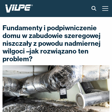
PRODUKTY
Fundamenty i podpiwniczenie
domu w zabudowie szeregowej
VILPE SENSE
niszczały z powodu nadmiernej
CICHA KUCHNIA
wilgoci –jak rozwiązano ten
problem?
ROZWIĄZANIA
KATALOGI I INSTRUKCJE
AKTUALNOŚCI
O FIRMIE