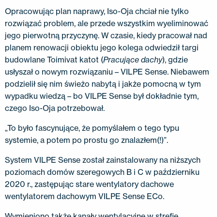
Opracowując plan naprawy, Iso-Oja chciał nie tylko
rozwiązać problem, ale przede wszystkim wyeliminować
jego pierwotną przyczynę. W czasie, kiedy pracował nad
planem renowacji obiektu jego kolega odwiedził targi
budowlane Toimivat katot (
Pracujące dachy
), gdzie
usłyszał o nowym rozwiązaniu – VILPE Sense. Niebawem
podzielił się nim świeżo nabytą i jakże pomocną w tym
wypadku wiedzą – bo VILPE Sense był dokładnie tym,
czego Iso-Oja potrzebował.
„To było fascynujące, że pomyślałem o tego typu
systemie, a potem po prostu go znalazłem(!)”.
System VILPE ​​Sense został zainstalowany na niższych
poziomach domów szeregowych B i C w październiku
2020 r., zastępując stare wentylatory dachowe
wentylatorem dachowym VILPE ​​Sense ECo.
Wymieniono także kanały wentylacyjne w strefie