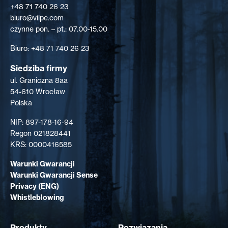
+48 71 740 26 23
biuro@vilpe.com
czynne pon. – pt.: 07.00-15.00
Biuro: +48 71 740 26 23
Siedziba firmy
ul. Graniczna 8aa
54-610 Wrocław
Polska
NIP: 897-178-16-94
Regon 021828441
KRS: 0000416585
Warunki Gwarancji
Warunki Gwarancji Sense
Privacy (ENG)
Whistleblowing
Produkty
Rozwiązania