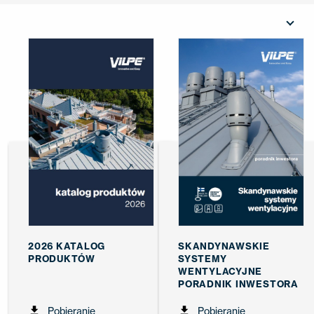
KONTAKT
EN
FI
USA
PL
SV
SV-FI
LT
LV
ET
UK
RU
2026 KATALOG
SKANDYNAWSKIE
PRODUKTÓW
SYSTEMY
WENTYLACYJNE
PORADNIK INWESTORA
Pobieranie
Pobieranie