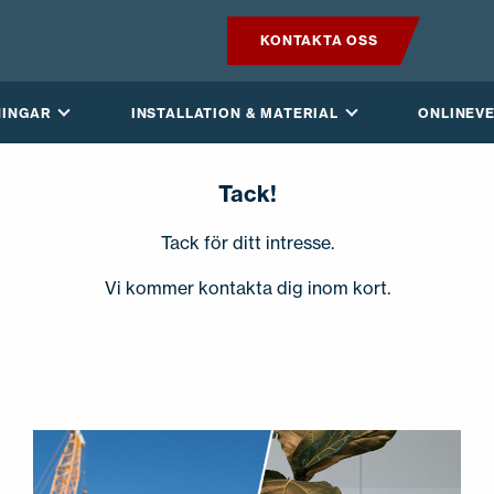
KONTAKTA OSS
PRODUKTER
NINGAR
INSTALLATION & MATERIAL
ONLINEV
VILPE SENSE
Tack!
LÖSNINGAR
Tack för ditt intresse.
INSTALLATION & MATERIAL
Vi kommer kontakta dig inom kort.
ONLINEVERKTYG
AKTUELLT
OM OSS