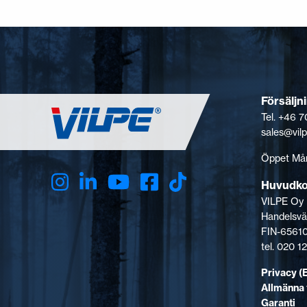
Försäljn
Tel. +46 7
sales@vil
Öppet Mån
Huvudk
VILPE Oy
Handelsvä
FIN-65610
tel. 020 
Privacy (
Allmänna 
Garanti