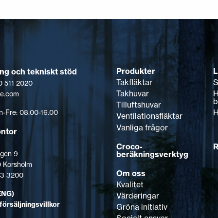
Produkter
L
ing och tekniskt stöd
Takfläktar
S
0 511 2020
Takhuvar
H
pe.com
b
Tilluftshuvar
H
-Fre: 08.00-16.00
Ventilationsfläktar
Vanliga frågor
ontor
Croco-
R
beräkningsverktyg
gen 9
 Korsholm
Om oss
123 3200
Kvalitet
ENG)
Värderingar
försäljningsvillkor
Gröna initiativ
Socialt ansvar