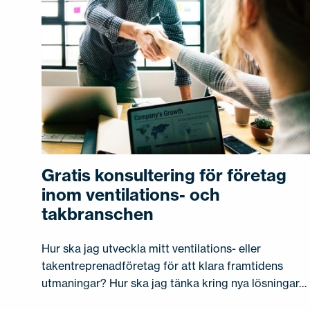
KONTAKTA OSS
EN
FI
USA
PL
SV
SV-FI
LT
LV
ET
UK
RU
Gratis konsultering för företag
inom ventilations- och
takbranschen
Hur ska jag utveckla mitt ventilations- eller
takentreprenadföretag för att klara framtidens
utmaningar? Hur ska jag tänka kring nya lösningar…