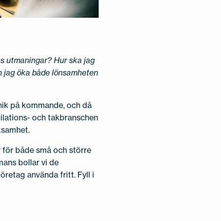
ens utmaningar? Hur ska jag
kan jag öka både lönsamheten
eknik på kommande, och då
ntilations- och takbranschen
rksamhet.
or för både små och större
mans bollar vi de
retag använda fritt. Fyll i