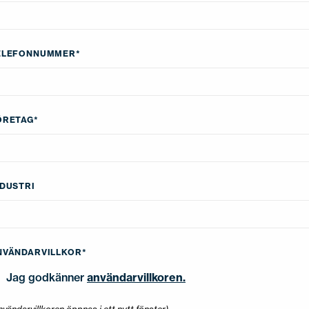
ELEFONNUMMER
*
ÖRETAG
*
NDUSTRI
NVÄNDARVILLKOR
*
Jag godkänner
användarvillkoren.
nvändarvillkoren öppnas i ett nytt fönster)