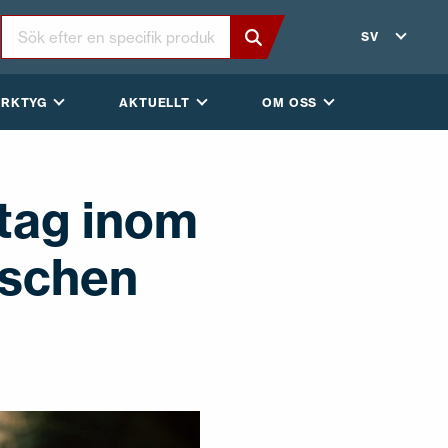
SV
ERKTYG
AKTUELLT
OM OSS
etag inom
nschen