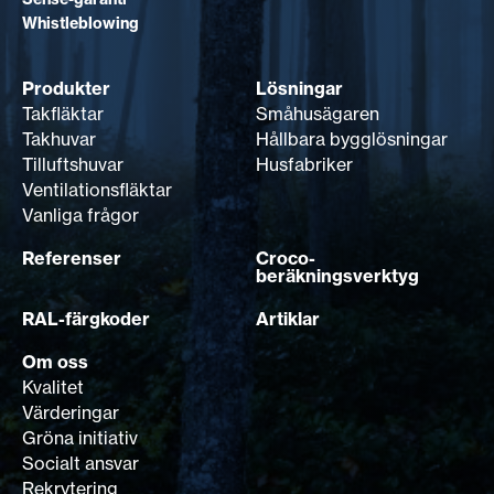
Whistleblowing
Produkter
Lösningar
Takfläktar
Småhusägaren
Takhuvar
Hållbara bygglösningar
Tilluftshuvar
Husfabriker
Ventilationsfläktar
Vanliga frågor
Referenser
Croco-
beräkningsverktyg
RAL-färgkoder
Artiklar
Om oss
Kvalitet
Värderingar
Gröna initiativ
Socialt ansvar
Rekrytering