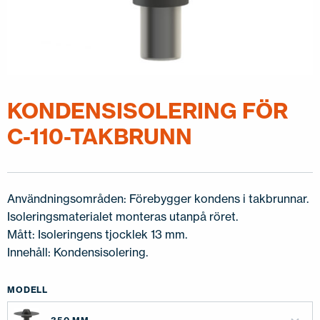
KONTAKTA OSS
EN
FI
USA
PL
SV
SV-FI
LT
LV
ET
UK
RU
KONDENSISOLERING FÖR
C-110-TAKBRUNN
Användningsområden: Förebygger kondens i takbrunnar.
Isoleringsmaterialet monteras utanpå röret.
Mått: Isoleringens tjocklek 13 mm.
Innehåll: Kondensisolering.
MODELL