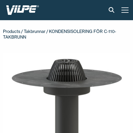
PRODUKTER
Products
/
Takbrunnar
/ KONDENSISOLERING FÖR C-110-
TAKBRUNN
VILPE SENSE
LÖSNINGAR
INSTALLATION & MATERIAL
ONLINEVERKTYG
AKTUELLT
OM OSS