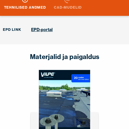
TEHNILISED ANDMED
CAD-MUDELID
EPD-portal
EPD LINK
Materjalid ja paigaldus