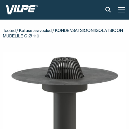
TOOTED
Tooted
/
Katuse äravoolud
/ KONDENSATSIOONIISOLATSIOON
MUDELILE C Ø 110
VILPE SENSE
PAIGALDUS JA MATERJALID
AKTUAALNE
VÕTA MEIEGA ÜHENDUST
EN
FI
USA
PL
SV
SV-FI
LT
LV
ET
UK
RU