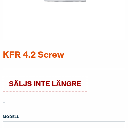
KONTAKTA OSS
EN
FI
USA
PL
SV
SV-FI
LT
LV
ET
UK
RU
KFR 4.2 Screw
SÄLJS INTE LÄNGRE
–
MODELL