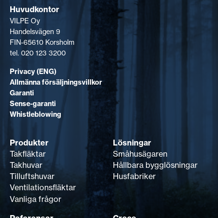
Huvudkontor
VILPE Oy
Handelsvägen 9
FIN-65610 Korsholm
tel. 020 123 3200
Privacy (ENG)
Allmänna försäljningsvillkor
Garanti
Sense-garanti
Whistleblowing
Produkter
Lösningar
Takfläktar
Småhusägaren
Takhuvar
Hållbara bygglösningar
Tilluftshuvar
Husfabriker
Ventilationsfläktar
Vanliga frågor
Referenser
Croco-