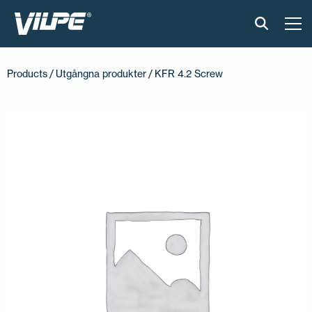
PRODUKTER
Products
/
Utgångna produkter
/ KFR 4.2 Screw
VILPE SENSE
LÖSNINGAR
INSTALLATION & MATERIAL
ONLINEVERKTYG
AKTUELLT
OM OSS