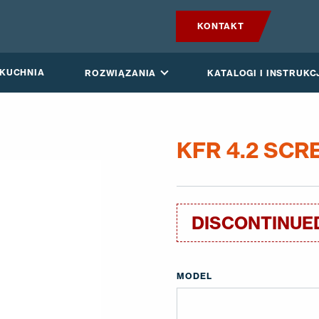
KONTAKT
PRODUKTY
 KUCHNIA
ROZWIĄZANIA
KATALOGI I INSTRUKC
VILPE SENSE
CICHA KUCHNIA
KFR 4.2 SCR
ROZWIĄZANIA
KATALOGI I INSTRUKCJE
DISCONTINUE
AKTUALNOŚCI
MODEL
O FIRMIE