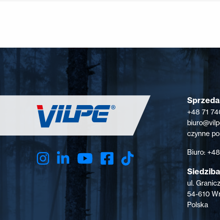
Sprzedaż
+48 71 74
biuro@vil
czynne pon
Biuro: +4
Siedziba
ul. Granic
54-610 W
Polska