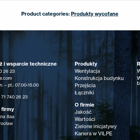
Product categories:
Produkty wycofane
Produkty
R
 i wsparcie techniczne
Wentylacja
W
0 26 23
Konstrukcja budynku
W
pe.com
b
Przejścia
. – pt.: 07.00-15.00
Łączniki
8 71 740 26 23
O firmie
 firmy
Jakość
zna 8aa
Wartości
rocław
Zielone inicjatywy
Kariera w VILPE