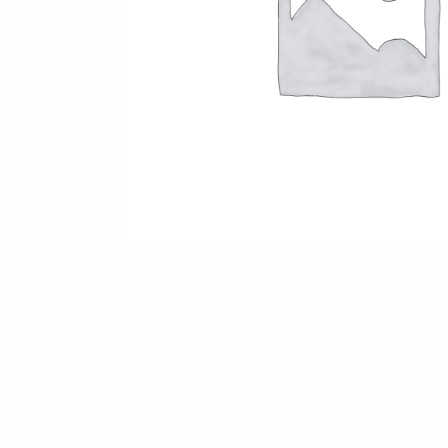
KONTAKT
EN
FI
USA
PL
SV
SV-FI
LT
LV
ET
UK
RU