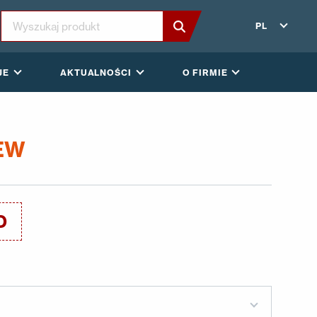
PL
JE
AKTUALNOŚCI
O FIRMIE
EW
D