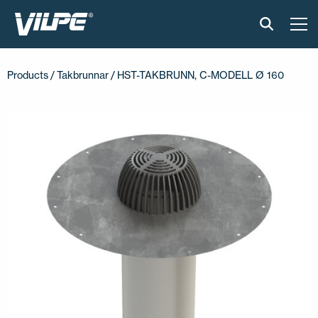
PRODUKTER
Products
/
Takbrunnar
/ HST-TAKBRUNN, C-MODELL Ø 160
VILPE SENSE
LÖSNINGAR
INSTALLATION & MATERIAL
ONLINEVERKTYG
AKTUELLT
OM OSS