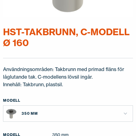
KONTAKTA OSS
EN
FI
USA
PL
SV
SV-FI
LT
LV
ET
UK
RU
HST-TAKBRUNN, C-MODELL
Ø 160
Användningsområden: Takbrunn med primad fläns för
låglutande tak. C-modellens lövsil ingår.
Innehåll: Takbrunn, plastsil.
MODELL
350 MM
350 mm
MODELL