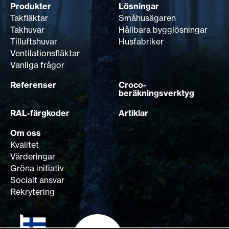
Produkter
Lösningar
Takfläktar
Småhusägaren
Takhuvar
Hållbara bygglösningar
Tilluftshuvar
Husfabriker
Ventilationsfläktar
Vanliga frågor
Referenser
Croco-
beräkningsverktyg
RAL-färgkoder
Artiklar
Om oss
Kvalitet
Värderingar
Gröna initiativ
Socialt ansvar
Rekrytering