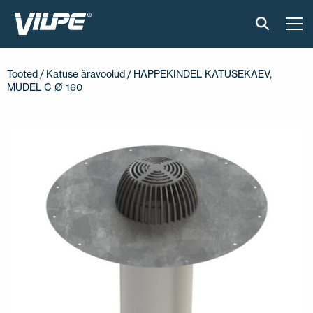
TOOTED
Tooted
/
Katuse äravoolud
/ HAPPEKINDEL KATUSEKAEV,
MUDEL C Ø 160
VILPE SENSE
PAIGALDUS JA MATERJALID
AKTUAALNE
VÕTA MEIEGA ÜHENDUST
EN
FI
USA
PL
SV
SV-FI
LT
LV
ET
UK
RU