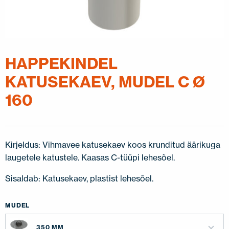
HAPPEKINDEL
KATUSEKAEV, MUDEL C Ø
160
Kirjeldus: Vihmavee katusekaev koos krunditud äärikuga
laugetele katustele. Kaasas C-tüüpi lehesõel.
Sisaldab: Katusekaev, plastist lehesõel.
MUDEL
350 MM