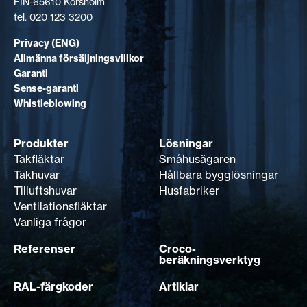
FIN-65610 Korsholm
tel. 020 123 3200
Privacy (ENG)
Allmänna försäljningsvillkor
Garanti
Sense-garanti
Whistleblowing
Produkter
Lösningar
Takfläktar
Småhusägaren
Takhuvar
Hållbara bygglösningar
Tilluftshuvar
Husfabriker
Ventilationsfläktar
Vanliga frågor
Referenser
Croco-
beräkningsverktyg
RAL-färgkoder
Artiklar