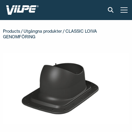
PRODUKTER
Products
/
Utgångna produkter
/ CLASSIC LOIVA
GENOMFÖRING
VILPE SENSE
LÖSNINGAR
INSTALLATION & MATERIAL
ONLINEVERKTYG
AKTUELLT
OM OSS