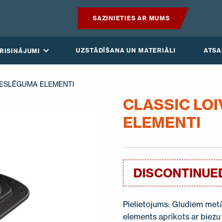
SAZINIETIES AR MUMS
PRODUKTI
UZSTĀDĪŠANA UN MATERIĀLI
ATS
RISINĀJUMI
GUDRAIS JUMTS
PIESLĒGUMA ELEMENTI
RISINĀJUMI
CLASSIC LO
ELEMENTI
UZSTĀDĪŠANA UN MATERIĀLI
ATSAUKSMES
DISCONTINUE
RAKSTI
PAR MUMS
Pielietojums: Gludiem metā
elements aprīkots ar biezu 