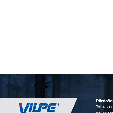
Pārdošan
Tel. +371
viktors.k