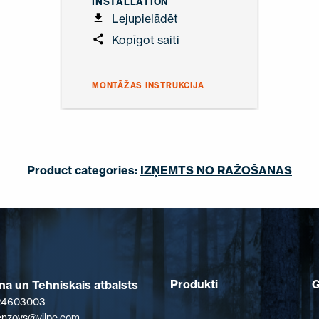
INSTALLATION
Lejupielādēt
Kopīgot saiti
MONTĀŽAS INSTRUKCIJA
Product categories:
IZŅEMTS NO RAŽOŠANAS
Produkti
a un Tehniskais atbalsts
 24603003
senzovs@vilpe.com