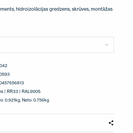
ments, hidroizolācijas gredzens, skrūves, montāžas
042
0593
0457656813
ns | RR33 | RAL9005
o: 0.921kg, Neto: 0.756kg