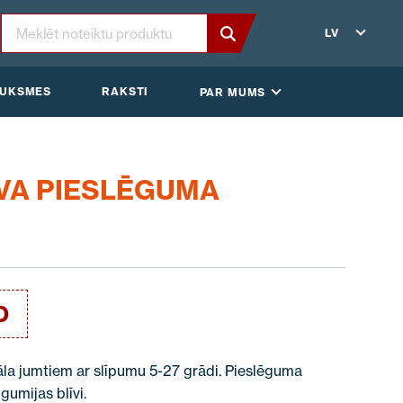
LV
AUKSMES
RAKSTI
PAR MUMS
IVA PIESLĒGUMA
D
la jumtiem ar slīpumu 5-27 grādi. Pieslēguma
gumijas blīvi.