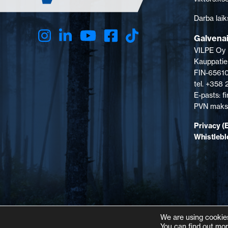
Darba laik
Galvenai
VILPE Oy
Kauppatie
FIN-65610
tel. +358
E-pasts: 
PVN maksā
Privacy (
Whistleb
We are using cookies
You can find out mor