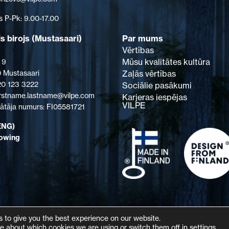
s P-Pk: 9.00-17.00
s birojs (Mustasaari)
Par mums
Vērtības
Mūsu kvalitātes kultūra
 9
 Mustasaari
Zaļās vērtības
 20 123 3222
Sociālie pasākumi
firstname.lastname@vilpe.com
Karjeras iespējas
VILPE
tāja numurs: FI05581721
ENG)
lowing
 to give you the best experience on our website.
e about which cookies we are using or switch them off in
settings
.