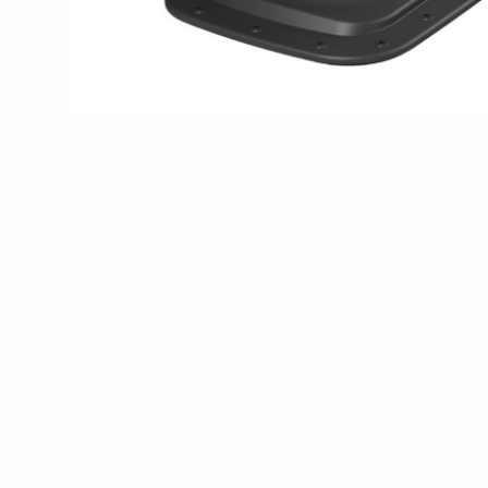
SAZINIETIES AR MUMS
EN
FI
USA
PL
SV
SV-FI
LT
LV
ET
UK
RU