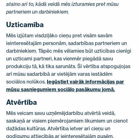
ataino arī to, kādā veidā mēs izturamies pret mūsu
SAZINIETIES AR MUMS
partneriem un darbiniekiem.
EN
FI
USA
PL
SV
SV-FI
LT
LV
ET
UK
RU
Uzticamība
Mēs izjūtam visdziļāko cieņu pret visām savām
ieinteresētajām personām, sadarbības partneriem un
darbiniekiem. Tāpēc mēs vēlamies būt uzticības cienīgi
un uzticami partneri, kas vienmēr piegādā savu
produkciju tā, kā tika sarunāts. Šī vērtība atspoguļojas
arī mūsu sadarbībā ar vietējām varas iestādēm
sociālos nolūkos.
Iegūstiet vairāk informācijas par
mūsu sasniegumiem sociālo pasākumu jomā.
Atvērtība
Mēs veicam savu uzņēmējdarbību atvērtā veidā,
saskaņā ar visiem piemērojamiem likumiem un cienot
dažādas kultūras. Atvērtība ietver arī cieņu un
godīgumu attiecībās ar ieinteresētajām pusēm,