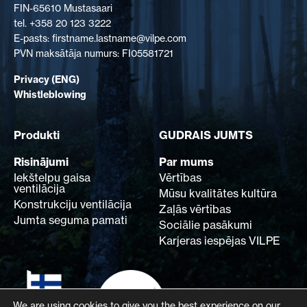
FIN-65610 Mustasaari
tel. +358 20 123 3222
E-pasts: firstname.lastname@vilpe.com
PVN maksātāja numurs: FI05581721
Privacy (ENG)
Whistleblowing
Produkti
GUDRAIS JUMTS
Risinājumi
Par mums
Iekštelpu gaisa
Vērtības
ventilācija
Mūsu kvalitātes kultūra
Konstrukciju ventilācija
Zaļās vērtības
Jumta seguma pamati
Sociālie pasākumi
Karjeras iespējas VILPE
We are using cookies to give you the best experience on our