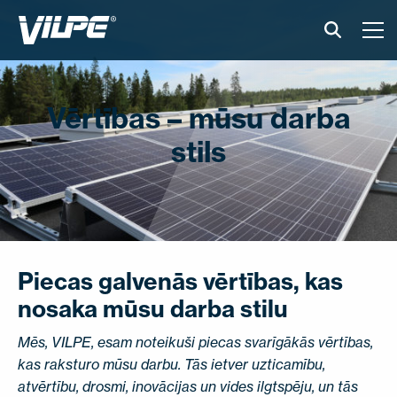
PRODUKTI
Vērtības – mūsu darba
GUDRAIS JUMTS
stils
RISINĀJUMI
UZSTĀDĪŠANA UN MATERIĀLI
ATSAUKSMES
Piecas galvenās vērtības, kas
nosaka mūsu darba stilu
RAKSTI
Mēs, VILPE, esam noteikuši piecas svarīgākās vērtības,
PAR MUMS
kas raksturo mūsu darbu. Tās ietver uzticamību,
atvērtību, drosmi, inovācijas un vides ilgtspēju, un tās