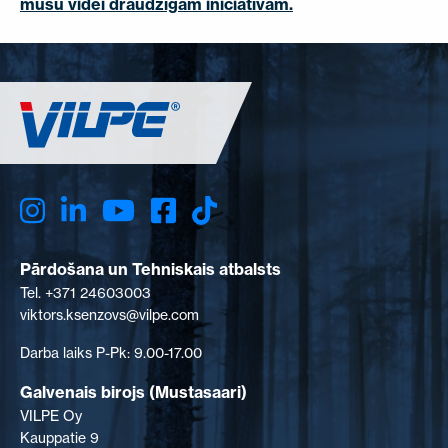
mūsu videi draudzīgām iniciatīvām.
Pārdošana un Tehniskais atbalsts
Tel. +371 24603003
viktors.ksenzovs@vilpe.com
Darba laiks P-Pk: 9.00-17.00
Galvenais birojs (Mustasaari)
VILPE Oy
Kauppatie 9