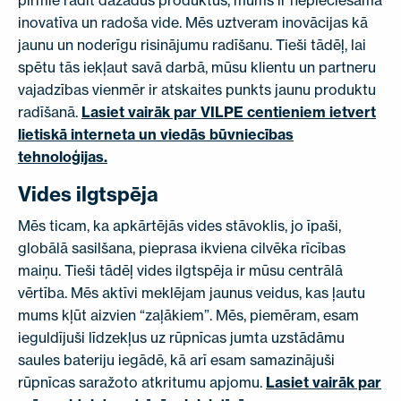
pirmie radīt dažādus produktus, mums ir nepieciešama
inovatīva un radoša vide. Mēs uztveram inovācijas kā
jaunu un noderīgu risinājumu radīšanu. Tieši tādēļ, lai
spētu tās iekļaut savā darbā, mūsu klientu un partneru
vajadzības vienmēr ir atskaites punkts jaunu produktu
radīšanā.
Lasiet vairāk par VILPE centieniem ietvert
lietiskā interneta un viedās būvniecības
tehnoloģijas.
Vides ilgtspēja
Mēs ticam, ka apkārtējās vides stāvoklis, jo īpaši,
globālā sasilšana, pieprasa ikviena cilvēka rīcības
maiņu. Tieši tādēļ vides ilgtspēja ir mūsu centrālā
vērtība. Mēs aktīvi meklējam jaunus veidus, kas ļautu
mums kļūt aizvien “zaļākiem”. Mēs, piemēram, esam
ieguldījuši līdzekļus uz rūpnīcas jumta uzstādāmu
saules bateriju iegādē, kā arī esam samazinājuši
rūpnīcas saražoto atkritumu apjomu.
Lasiet vairāk par