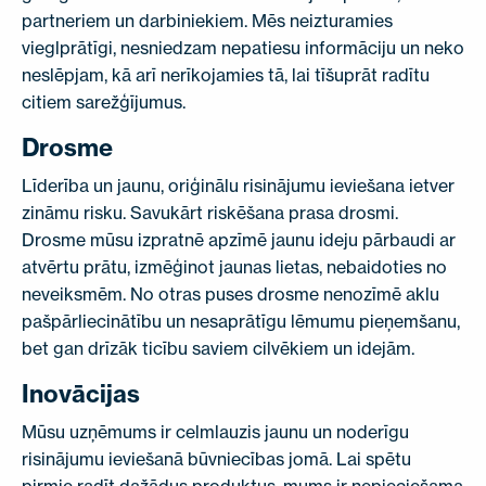
partneriem un darbiniekiem. Mēs neizturamies
vieglprātīgi, nesniedzam nepatiesu informāciju un neko
neslēpjam, kā arī nerīkojamies tā, lai tīšuprāt radītu
citiem sarežģījumus.
Drosme
Līderība un jaunu, oriģinālu risinājumu ieviešana ietver
zināmu risku. Savukārt riskēšana prasa drosmi.
Drosme mūsu izpratnē apzīmē jaunu ideju pārbaudi ar
atvērtu prātu, izmēģinot jaunas lietas, nebaidoties no
neveiksmēm. No otras puses drosme nenozīmē aklu
pašpārliecinātību un nesaprātīgu lēmumu pieņemšanu,
bet gan drīzāk ticību saviem cilvēkiem un idejām.
Inovācijas
Mūsu uzņēmums ir celmlauzis jaunu un noderīgu
risinājumu ieviešanā būvniecības jomā. Lai spētu