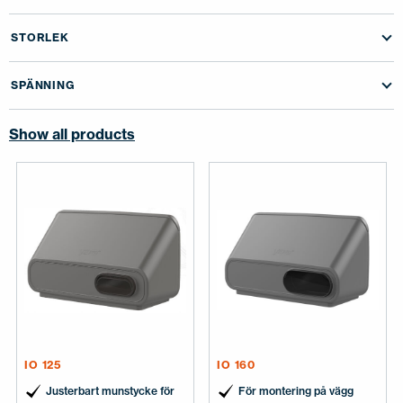
KONTAKTA OSS
STORLEK
EN
FI
USA
PL
SV
SV-FI
LT
LV
ET
UK
RU
SPÄNNING
Show all products
IO 125
IO 160
Justerbart munstycke för
För montering på vägg