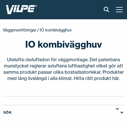
PRODUKTER
Väggenomföringar
/ IO kombivägghuv
VILPE SENSE
IO kombivägghuv
LÖSNINGAR
Utelufts-/avluftsdon för väggmontage. Det justerbara
munstycket reglerar avluftens lufthastighet vilket gör att
INSTALLATION & MATERIAL
samma produkt passar olika bostadsstorlekar. Produkter
med lång livslängd i alla klimat. Hitta rätt produkt här.
ONLINEVERKTYG
AKTUELLT
SÖK
OM OSS