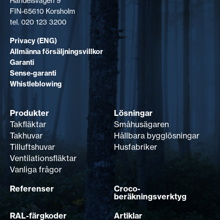
Handelsvägen 9
FIN-65610 Korsholm
tel. 020 123 3200
Privacy (ENG)
Allmänna försäljningsvillkor
Garanti
Sense-garanti
Whistleblowing
Produkter
Lösningar
Takfläktar
Småhusägaren
Takhuvar
Hållbara bygglösningar
Tilluftshuvar
Husfabriker
Ventilationsfläktar
Vanliga frågor
Referenser
Croco-
beräkningsverktyg
RAL-färgkoder
Artiklar