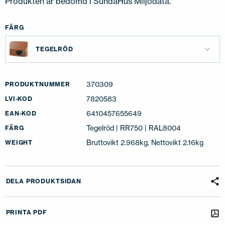
Produkten är bedömd i SundaHus Miljödata.
FÄRG
TEGELRÖD
370309
PRODUKTNUMMER
7820583
LVI-KOD
6410457655649
EAN-KOD
Tegelröd | RR750 | RAL8004
FÄRG
Bruttovikt 2.968kg, Nettovikt 2.16kg
WEIGHT
DELA PRODUKTSIDAN
PRINTA PDF