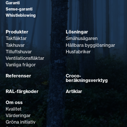
Garanti
Sense-garanti
Whistleblowing
Produkter
Lösningar
Takfläktar
Småhusägaren
Takhuvar
Hållbara bygglösningar
Tilluftshuvar
Husfabriker
Ventilationsfläktar
Vanliga frågor
Referenser
Croco-
beräkningsverktyg
RAL-färgkoder
Artiklar
Om oss
Kvalitet
Värderingar
Gröna initiativ