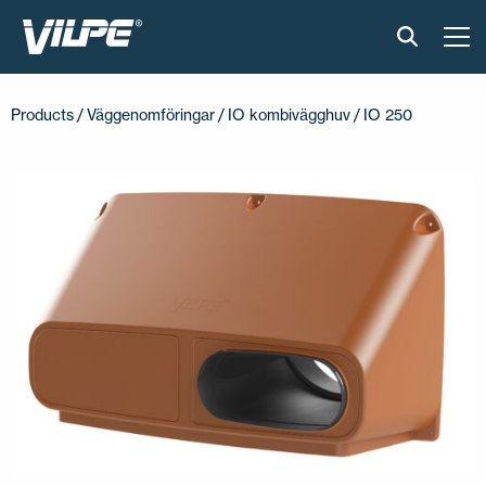
PRODUKTER
Products
/
Väggenomföringar
/
IO kombivägghuv
/ IO 250
VILPE SENSE
LÖSNINGAR
INSTALLATION & MATERIAL
ONLINEVERKTYG
AKTUELLT
OM OSS