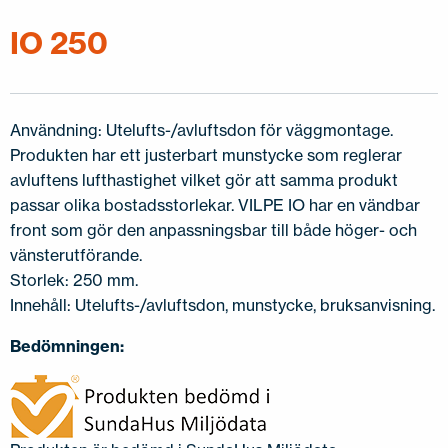
KONTAKTA OSS
IO 250
EN
FI
USA
PL
SV
SV-FI
LT
LV
ET
UK
RU
Användning: Utelufts-/avluftsdon för väggmontage.
Produkten har ett justerbart munstycke som reglerar
avluftens lufthastighet vilket gör att samma produkt
passar olika bostadsstorlekar. VILPE IO har en vändbar
front som gör den anpassningsbar till både höger- och
vänsterutförande.
Storlek: 250 mm.
Innehåll: Utelufts-/avluftsdon, munstycke, bruksanvisning.
Bedömningen: