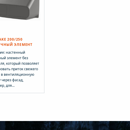
ная инструкция.
монтажная инструкция.
AKE 200/250
ОЧНЫЙ ЭЛЕМЕНТ
ие: настенный
ный элемент без
ля, который позволяет
овать приток свежего
а в вентиляционную
 через фасад,
ер, для
яционных установок с
ацией тепла. VILPE IO
 можно использовать
х типов зданий.
аря универсальной
кции изделия, один и
блок может
оваться в качестве