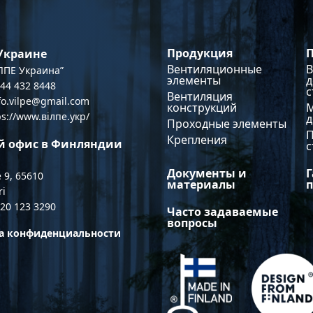
левостороннего или
левост
правостороннего решения.
правос
Размеры: для воздуховодов ⌀
Размеры
Продукция
 Украине
125/160 мм Комплект: VILPE IO
200/250
INTAKE настенный приточный
INTAKE
Вентиляционные
В
ПЕ Украина”
элемент, набор крепежа и
элемент
элементы
д
044 432 8448
с
инструкция по монтажу.
инструк
Вентиляция
nfo.vilpe@gmail.com
конструкций
ps://www.вілпе.укр/
Проходные элементы
Крепления
й офис в Финляндии
с
Документы и
Г
 9, 65610
материалы
ri
 20 123 3290
Часто задаваемые
вопросы
а конфиденциальности