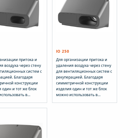
IO 250
ганизации притока и
Для организации притока и
я воздуха через стену
удаления воздуха через стену
нтиляционных систем с
для вентиляционных систем с
рацией. Благодаря
рекуперацией. Благодаря
ричной конструкции
симметричной конструкции
 один и тот же блок
изделия один и тот же блок
использовать в
можно использовать в
е лево- или
качестве лево- или
тороннего решения для
правостороннего решения для
 и удаления воздуха.
притока и удаления воздуха.
: 650 х 367 мм, Ø 200
Размеры: 650 х 367 мм, Ø 250
плект: VILPE IO
мм. Комплект: VILPE IO
нный элемент,
-настенный элемент,
ник, набор крепежа и
переходник, набор крепежа и