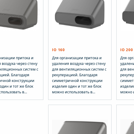
IO 160
IO 200
низации притока и
Для организации притока и
Для ор
 воздуха через стену
удаления воздуха через стену
удалени
тиляционных систем с
для вентиляционных систем с
для ве
цией. Благодаря
рекуперацией. Благодаря
рекупе
ичной конструкции
симметричной конструкции
симмет
один и тот же блок
изделия один и тот же блок
изделия
спользовать в
можно использовать в
можно 
 лево- или
качестве лево- или
качеств
ороннего решения для
правостороннего решения для
правос
и удаления воздуха.
притока и удаления воздуха.
притока
 427 х 238 мм, Ø 125
Размеры: 427 х 238 мм, Ø 160
Размеры
ект: VILPE IO
мм. Комплект: VILPE IO
мм. Ком
ый элемент,
-настенный элемент,
-насте
ик, набор крепежа и
переходник, набор крепежа и
переход