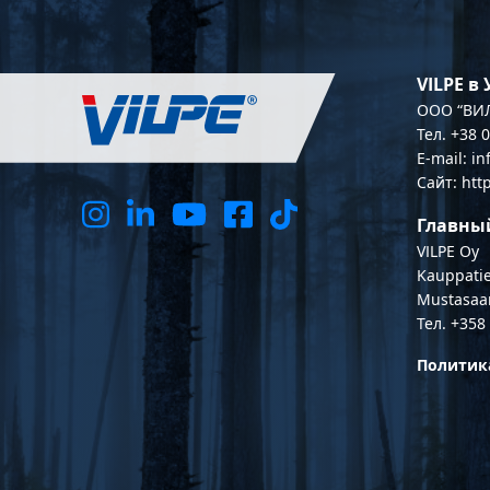
VILPE в
OOO “ВИЛ
Тел. +38 
E-mail: i
Сайт: htt
Главны
VILPE Oy
Kauppatie
Mustasaa
Тел. +358
Политик