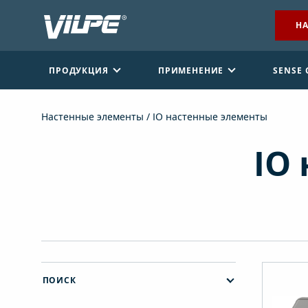
НА
ПРОДУКЦИЯ
ПРИМЕНЕНИЕ
SENSE
Настенные элементы
/ IO настенные элементы
IO
НАЙТИ ДИЛЕРА
СВЯЖИТЕСЬ С НАМИ
ПОИСК
EN
FI
USA
PL
SV
SV-FI
LT
LV
ET
UK
RU