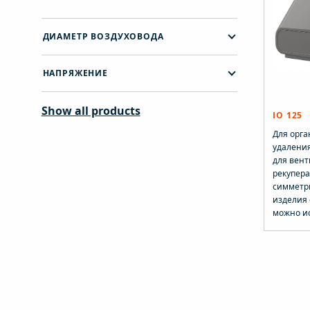
ДИАМЕТР ВОЗДУХОВОДА
НАПРЯЖЕНИЕ
Show all products
IO 125
Для орга
удаления
для вен
рекупера
симметр
изделия 
можно и
качестве
правост
притока 
Размеры:
мм. Компл
-настенн
переходн