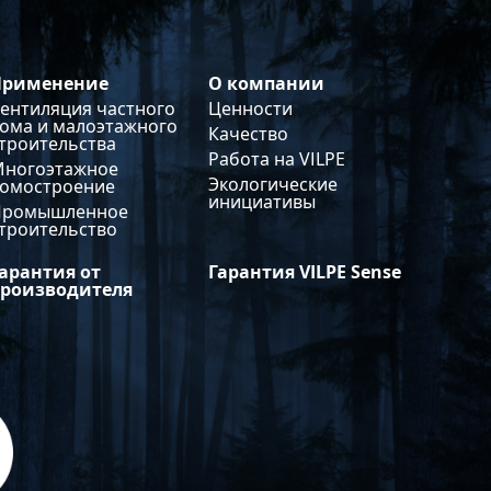
ороннего или
тороннего решения.
: для воздуховодов ⌀
Применение
О компании
 мм Комплект: VILPE IO
 настенный приточный
ентиляция частного
Ценности
, набор крепежа и
ома и малоэтажного
Качество
троительства
ция по монтажу.
Работа на VILPE
Многоэтажное
Экологические
домостроение
инициативы
Промышленное
троительство
арантия от
Гарантия VILPE Sense
производителя