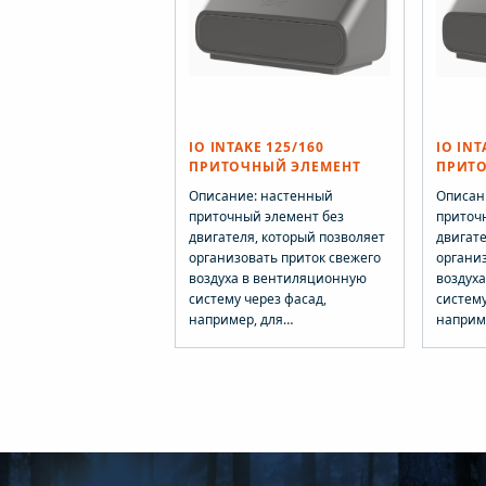
ая инструкция.
монтажная инструкция.
монтаж
IO INTAKE 125/160
IO INT
ПРИТОЧНЫЙ ЭЛЕМЕНТ
ПРИТ
Описание: настенный
Описан
приточный элемент без
приточ
двигателя, который позволяет
двигате
организовать приток свежего
организ
воздуха в вентиляционную
воздух
систему через фасад,
систему
например, для
наприм
вентиляционных установок с
вентил
рекуперацией тепла. VILPE IO
рекупер
INTAKE можно использовать
INTAKE
для всех типов зданий.
для все
Благодаря универсальной
Благод
конструкции изделия, один и
констру
тот же блок может
тот же 
использоваться в качестве
использ