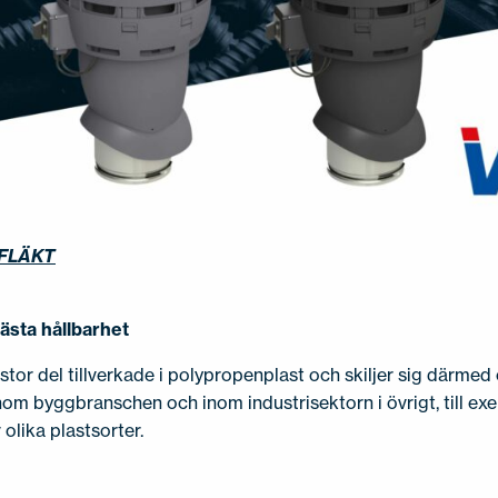
FLÄKT
bästa hållbarhet
 stor del tillverkade i polypropenplast och skiljer sig därmed 
inom byggbranschen och inom industrisektorn i övrigt, till e
v olika plastsorter.