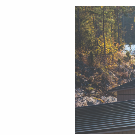
KONTAKTA OSS
EN
FI
USA
PL
SV
SV-FI
LT
LV
ET
UK
RU