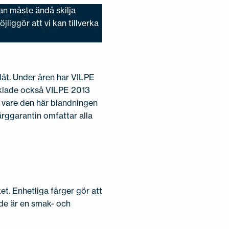
an måste ändå skilja
liggör att vi kan tillverka
plåt. Under åren har VILPE
ecklade också VILPE 2013
k vare den här blandningen
ärggarantin omfattar alla
et. Enhetliga färger gör att
nde är en smak- och