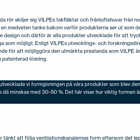
a rör skiljer sig VILPEs takfläktar och frånluftshuvar från 
 en medveten tanke bakom varför produkterna ser ut som de 
 design och därför är alla produkter utvecklade för att tryc
ga som möjligt. Enligt VILPEs utvecklings- och forskningsdire
nde för att möjliggöra den utmärkta prestanda som VILPE är
n patenterad lösning.
 utvecklade vi formgivningen på våra produkter som blev d
e då minskas med 30–50 %. Det här visar hur viktig formen ä
tänkt att följa ventilationskanalernas form eftersom det leder