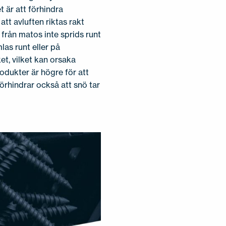
t är att förhindra
att avluften riktas rakt
er från matos inte sprids runt
as runt eller på
t, vilket kan orsaka
odukter är högre för att
örhindrar också att snö tar