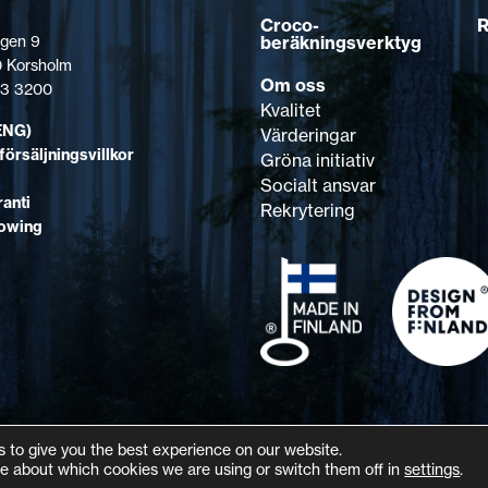
Croco-
R
beräkningsverktyg
gen 9
 Korsholm
Om oss
123 3200
Kvalitet
ENG)
Värderingar
försäljningsvillkor
Gröna initiativ
Socialt ansvar
anti
Rekrytering
lowing
 to give you the best experience on our website.
e about which cookies we are using or switch them off in
settings
.