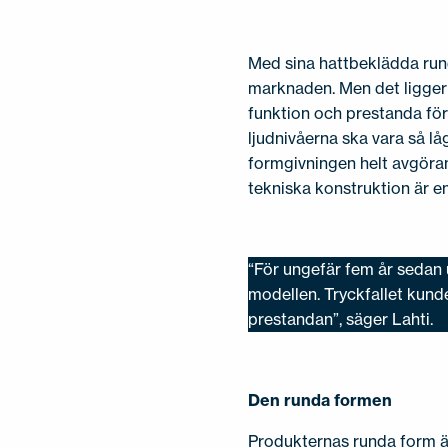
Med sina hattbeklädda rund
marknaden. Men det ligger
funktion och prestanda före
ljudnivåerna ska vara så lå
formgivningen helt avgöra
tekniska konstruktion är e
“För ungefär fem år sedan
modellen. Tryckfallet kund
prestandan”, säger Lahti.
Den runda formen
Produkternas runda form är 