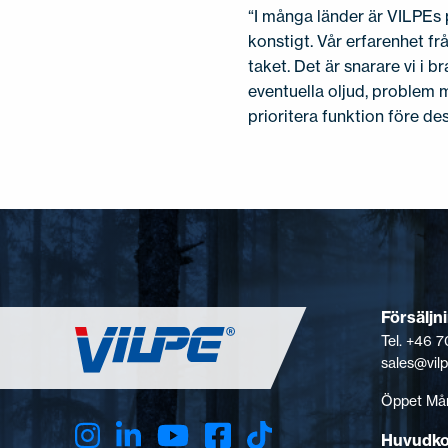
“I många länder är VILPEs 
konstigt. Vår erfarenhet fr
taket. Det är snarare vi i 
eventuella oljud, problem m
prioritera funktion före d
Försäljn
Tel. +46 7
sales@vil
Öppet Mån
Huvudk