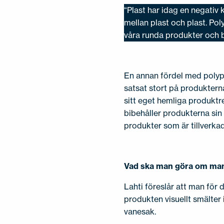
“Plast har idag en negati
mellan plast och plast. Pol
våra runda produkter och bi
En annan fördel med polypro
satsat stort på produktern
sitt eget hemliga produktr
bibehåller produkterna sin 
produkter som är tillverka
Vad ska man göra om man 
Lahti föreslår att man för 
produkten visuellt smälter
vanesak.