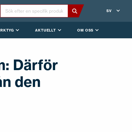
SV
ERKTYG
AKTUELLT
OM OSS
m: Därför
ån den