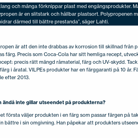
v klang och många förknippar plast med engångsprodukter. M
ypropen är en slitstark och hållbar plastsort. Polypropenen möj
drar därmed till bättre prestanda”, säger Lahti.
pen är att den inte drabbas av korrosion till skillnad från 
as färg. Precis som Coca-Cola har sitt hemliga recept, utv
ecept: precis rätt mängd råmaterial, färg och UV-skydd. Tac
färg i åratal. VILPEs produkter har en färggaranti på 10 år. F
de efter 2013.
ändå inte gillar utseendet på produkterna?
det första väljer produkten i en färg som passar färgen på tak
 in bättre i sin omgivning. Han påpekar att produkters utsee