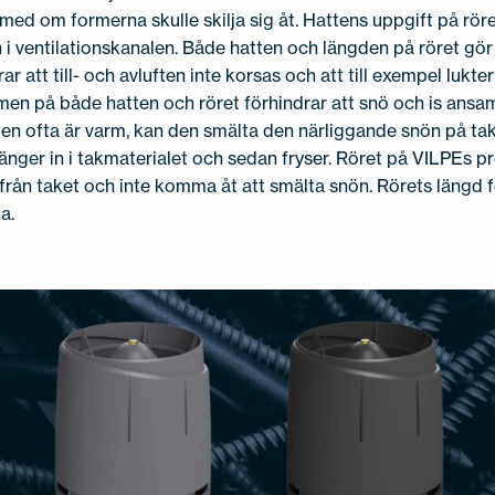
 med om formerna skulle skilja sig åt. Hattens uppgift på röre
in i ventilationskanalen. Både hatten och längden på röret gör 
rar att till- och avluften inte korsas och att till exempel lukt
men på både hatten och röret förhindrar att snö och is ansaml
en ofta är varm, kan den smälta den närliggande snön på take
änger in i takmaterialet och sedan fryser. Röret på VILPEs pr
 från taket och inte komma åt att smälta snön. Rörets längd f
na.