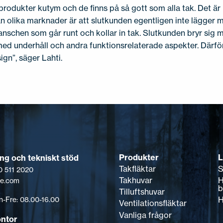
produkter kutym och de finns på så gott som alla tak. Det ä
ån olika marknader är att slutkunden egentligen inte lägger m
branschen som går runt och kollar in tak. Slutkunden bryr sig
ed underhåll och andra funktionsrelaterade aspekter. Därför 
esign”, säger Lahti.
Produkter
L
ing och tekniskt stöd
Takfläktar
S
0 511 2020
Takhuvar
H
pe.com
b
Tilluftshuvar
H
-Fre: 08.00-16.00
Ventilationsfläktar
Vanliga frågor
ontor