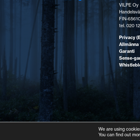
VILPE Oy
Handelsvä
FIN-65610
tel. 020 
Privacy (
Allmänna 
Garanti
Sense-gar
Whistleb
We are using cookies
You can find out mor