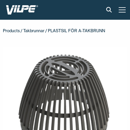
PRODUKTER
Products
/
Takbrunnar
/ PLASTSIL FÖR A-TAKBRUNN
VILPE SENSE
LÖSNINGAR
INSTALLATION & MATERIAL
ONLINEVERKTYG
AKTUELLT
OM OSS