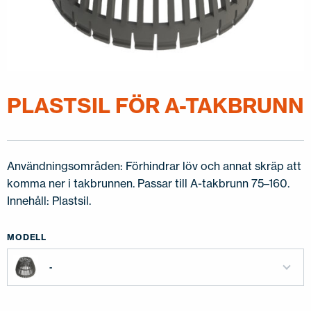
KONTAKTA OSS
EN
FI
USA
PL
SV
SV-FI
LT
LV
ET
UK
RU
PLASTSIL FÖR A-TAKBRUNN
Användningsområden: Förhindrar löv och annat skräp att
komma ner i takbrunnen. Passar till A-takbrunn 75–160.
Innehåll: Plastsil.
MODELL
-