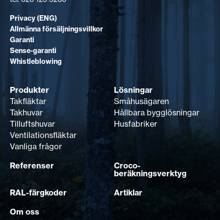
Privacy (ENG)
Allmänna försäljningsvillkor
Garanti
Sense-garanti
Whistleblowing
Produkter
Lösningar
Takfläktar
Småhusägaren
Takhuvar
Hållbara bygglösningar
Tilluftshuvar
Husfabriker
Ventilationsfläktar
Vanliga frågor
Referenser
Croco-
beräkningsverktyg
RAL-färgkoder
Artiklar
Om oss