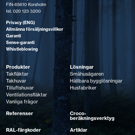
FIN-65610 Korsholm
tel. 020 123 3200
Privacy (ENG)
Allmänna försäljningsvillkor
Garanti
Sense-garanti
Whistleblowing
Produkter
Lösningar
Takfläktar
Småhusägaren
Takhuvar
Hållbara bygglösningar
Tilluftshuvar
Husfabriker
Ventilationsfläktar
Vanliga frågor
Referenser
Croco-
beräkningsverktyg
RAL-färgkoder
Artiklar