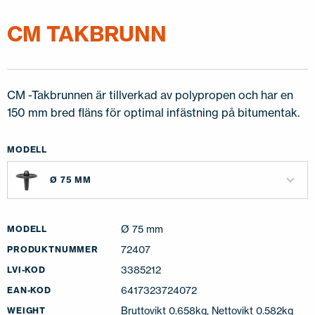
KONTAKTA OSS
CM TAKBRUNN
EN
FI
USA
PL
SV
SV-FI
LT
LV
ET
UK
RU
CM -Takbrunnen är tillverkad av polypropen och har en
150 mm bred fläns för optimal infästning på bitumentak.
MODELL
Ø 75 MM
Ø 75 mm
MODELL
72407
PRODUKTNUMMER
3385212
LVI-KOD
6417323724072
EAN-KOD
Bruttovikt 0.658kg, Nettovikt 0.582kg
WEIGHT