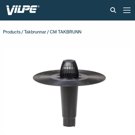
PRODUKTER
Products
/
Takbrunnar
/ CM TAKBRUNN
VILPE SENSE
LÖSNINGAR
INSTALLATION & MATERIAL
ONLINEVERKTYG
AKTUELLT
OM OSS