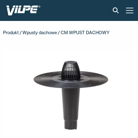
PRODUKTY
Produkt
/
Wpusty dachowe
/ CM WPUST DACHOWY
VILPE SENSE
CICHA KUCHNIA
ROZWIĄZANIA
KATALOGI I INSTRUKCJE
AKTUALNOŚCI
O FIRMIE