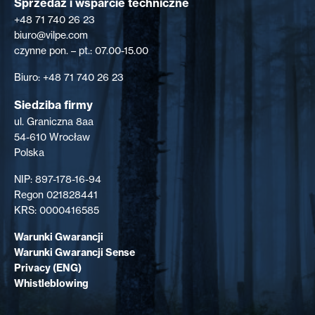
Sprzedaż i wsparcie techniczne
+48 71 740 26 23
biuro@vilpe.com
czynne pon. – pt.: 07.00-15.00
Biuro: +48 71 740 26 23
Siedziba firmy
ul. Graniczna 8aa
54-610 Wrocław
Polska
NIP: 897-178-16-94
Regon 021828441
KRS: 0000416585
Warunki Gwarancji
Warunki Gwarancji Sense
Privacy (ENG)
Whistleblowing