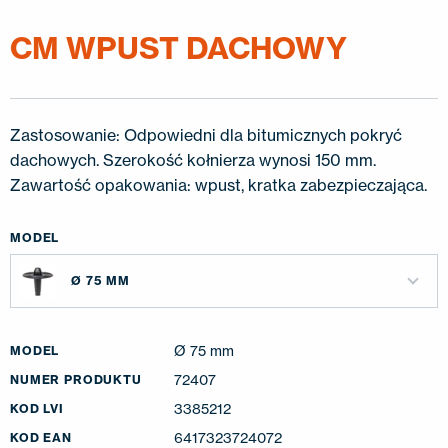
KONTAKT
CM WPUST DACHOWY
EN
FI
USA
PL
SV
SV-FI
LT
LV
ET
UK
RU
Zastosowanie: Odpowiedni dla bitumicznych pokryć
dachowych. Szerokość kołnierza wynosi 150 mm.
Zawartość opakowania: wpust, kratka zabezpieczająca.
MODEL
Ø 75 MM
Ø 75 mm
MODEL
72407
NUMER PRODUKTU
3385212
KOD LVI
6417323724072
KOD EAN