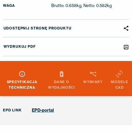
Brutto: 0.658kg, Netto: 0.582kg
WAGA
UDOSTĘPNIJ STRONĘ PRODUKTU
WYDRUKUJ PDF
SPECYFIKACJA
DANE O
WYMIARY
MODELE
TECHNICZNA
WYDAJNOŚCI
CAD
EPD-portal
EPD LINK