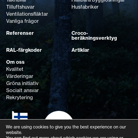
Tilluftshuvar
Husfabriker
Ventilationsfläktar
Vanliga frågor
Referenser
Croco-
beräkningsverktyg
RAL-färgkoder
Artiklar
Om oss
Kvalitet
Värderingar
Gröna initiativ
Socialt ansvar
Rekrytering
We are using cookies to give you the best experience on our
website.
You can find out more about which cookies we are using or