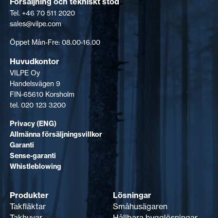
Försäljning och tekniskt stöd
KONTAKTA OSS
Tel. +46 70 511 2020
sales@vilpe.com
EN
FI
USA
PL
SV
SV-FI
LT
LV
ET
UK
RU
Öppet Mån-Fre: 08.00-16.00
Huvudkontor
VILPE Oy
Handelsvägen 9
FIN-65610 Korsholm
tel. 020 123 3200
Privacy (ENG)
Allmänna försäljningsvillkor
Garanti
Sense-garanti
Whistleblowing
Produkter
Lösningar
Takfläktar
Småhusägaren
Takhuvar
Hållbara bygglösningar