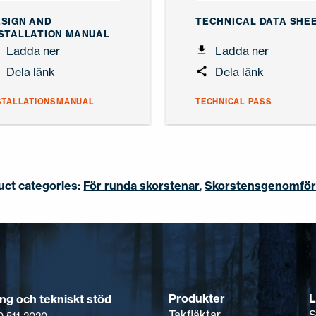
SIGN AND
TECHNICAL DATA SHE
STALLATION MANUAL
Ladda ner
Ladda ner
Dela länk
Dela länk
STALLATIONSMANUAL
TECHNICAL PASS
uct categories:
För runda skorstenar
,
Skorstensgenomför
Produkter
L
ing och tekniskt stöd
Takfläktar
S
0 511 2020