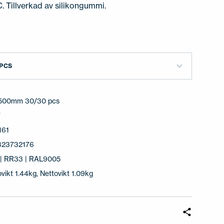
C. Tillverkad av silikongummi.
PCS
500mm 30/30 pcs
7
161
323732176
 | RR33 | RAL9005
ovikt 1.44kg, Nettovikt 1.09kg