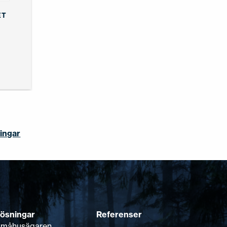
ET
ingar
ösningar
Referenser
måhusägaren