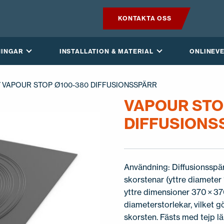
KONTAKTA OSS
PRODUKTER
NINGAR
INSTALLATION & MATERIAL
ONLINEV
VILPE SENSE
/ VAPOUR STOP Ø100-380 DIFFUSIONSSPÄRR
LÖSNINGAR
VAPOUR STO
DIFFUSIONS
INSTALLATION & MATERIAL
ONLINEVERKTYG
Användning: Diffusionsspä
AKTUELLT
skorstenar (yttre diamete
yttre dimensioner 370 × 3
OM OSS
diameterstorlekar, vilket gör
skorsten. Fästs med tejp lä