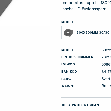
temperaturer upp till 180 °
Innehåll: Diffusionsspärr.
MODELL
500X500MM 30/30 
500x
MODELL
7321
PRODUKTNUMMER
5086
LVI-KOD
6417
EAN-KOD
Svart
FÄRG
Brutt
WEIGHT
DELA PRODUKTSIDAN