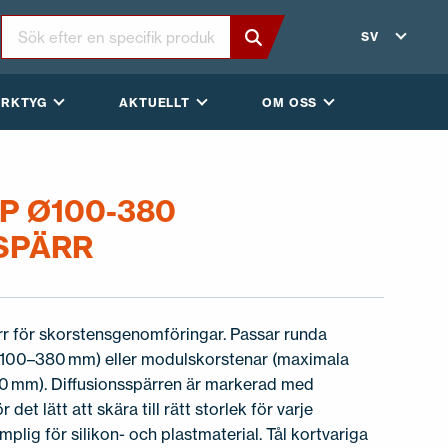
SV
ERKTYG
AKTUELLT
OM OSS
P Ø100-380
SPÄRR
rr för skorstensgenomföringar. Passar runda
r 100–380 mm) eller modulskorstenar (maximala
70 mm). Diffusionsspärren är markerad med
 det lätt att skära till rätt storlek för varje
mplig för silikon- och plastmaterial. Tål kortvariga