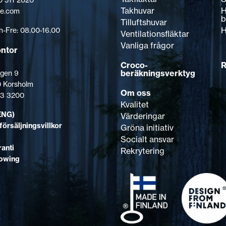
Takhuvar
H
pe.com
b
Tilluftshuvar
H
-Fre: 08.00-16.00
Ventilationsfläktar
Vanliga frågor
ontor
Croco-
R
beräkningsverktyg
gen 9
 Korsholm
Om oss
123 3200
Kvalitet
ENG)
Värderingar
försäljningsvillkor
Gröna initiativ
Socialt ansvar
anti
Rekrytering
lowing