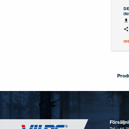
DE
IN
IN
Prod
Försäljn
Tel. +46 7