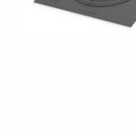
KONTAKTA OSS
EN
FI
USA
PL
SV
SV-FI
LT
LV
ET
UK
RU