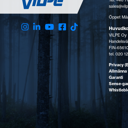
sales@vil
Öppet Mån
Huvudk
VILPE Oy
Handelsvä
FIN-65610
tel. 020 
Privacy (
Allmänna 
Garanti
Sense-gar
Whistleb