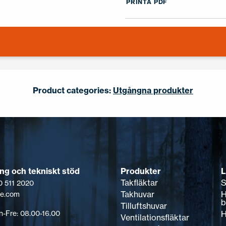
PRINTA PDF
Product categories:
Utgångna produkter
Produkter
L
ing och tekniskt stöd
Takfläktar
S
0 511 2020
Takhuvar
H
pe.com
b
Tilluftshuvar
H
-Fre: 08.00-16.00
Ventilationsfläktar