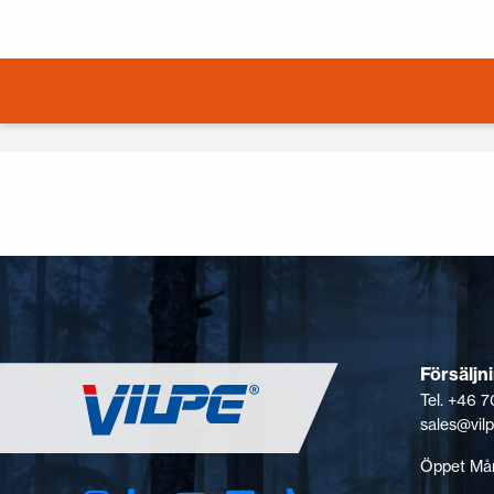
Försäljn
Tel. +46 7
sales@vil
Öppet Mån