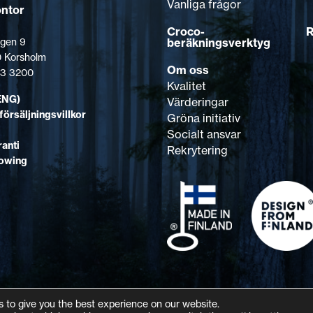
Vanliga frågor
ontor
Croco-
R
beräkningsverktyg
gen 9
 Korsholm
Om oss
123 3200
Kvalitet
ENG)
Värderingar
försäljningsvillkor
Gröna initiativ
Socialt ansvar
anti
Rekrytering
lowing
 to give you the best experience on our website.