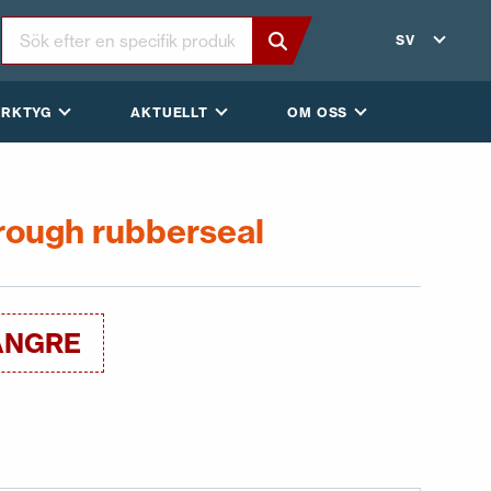
SV
ERKTYG
AKTUELLT
OM OSS
rough rubberseal
ÄNGRE