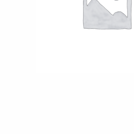
KONTAKTA OSS
EN
FI
USA
PL
SV
SV-FI
LT
LV
ET
UK
RU