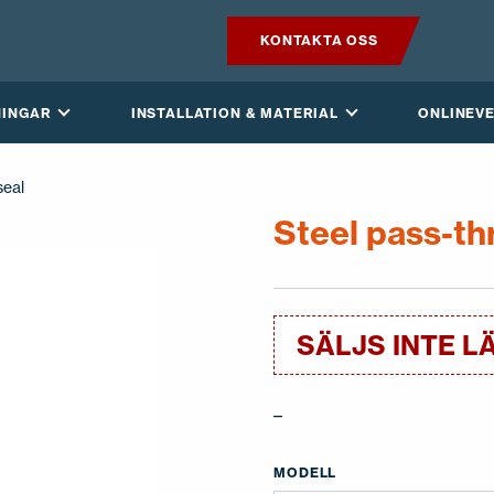
KONTAKTA OSS
PRODUKTER
NINGAR
INSTALLATION & MATERIAL
ONLINEV
VILPE SENSE
seal
LÖSNINGAR
Steel pass-th
INSTALLATION & MATERIAL
ONLINEVERKTYG
SÄLJS INTE L
AKTUELLT
–
OM OSS
MODELL