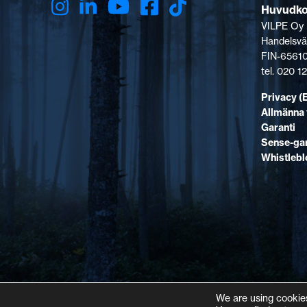
Huvudk
VILPE Oy
Handelsvä
FIN-65610
tel. 020 
Privacy (
Allmänna 
Garanti
Sense-gar
Whistleb
We are using cookies