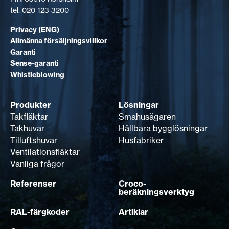
tel. 020 123 3200
Privacy (ENG)
Allmänna försäljningsvillkor
Garanti
Sense-garanti
Whistleblowing
Produkter
Lösningar
Takfläktar
Småhusägaren
Takhuvar
Hållbara bygglösningar
Tilluftshuvar
Husfabriker
Ventilationsfläktar
Vanliga frågor
Referenser
Croco-
beräkningsverktyg
RAL-färgkoder
Artiklar