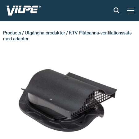
PRODUKTER
Products
/
Utgångna produkter
/ KTV Plåtpanna-ventilationssats
med adapter
VILPE SENSE
LÖSNINGAR
INSTALLATION & MATERIAL
ONLINEVERKTYG
AKTUELLT
OM OSS