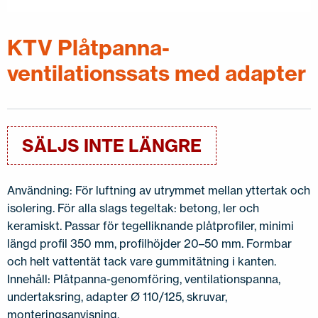
KONTAKTA OSS
EN
FI
USA
PL
SV
SV-FI
LT
LV
ET
UK
RU
KTV Plåtpanna-
ventilationssats med adapter
SÄLJS INTE LÄNGRE
Användning: För luftning av utrymmet mellan yttertak och
isolering. För alla slags tegeltak: betong, ler och
keramiskt. Passar för tegelliknande plåtprofiler, minimi
längd profil 350 mm, profilhöjder 20–50 mm. Formbar
och helt vattentät tack vare gummitätning i kanten.
Innehåll: Plåtpanna-genomföring, ventilationspanna,
undertaksring, adapter Ø 110/125, skruvar,
monteringsanvisning.