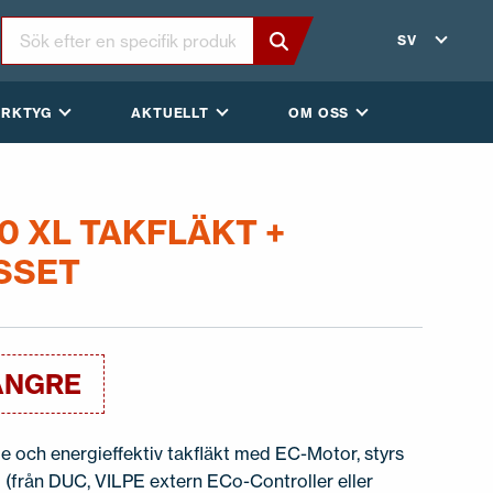
SV
ERKTYG
AKTUELLT
OM OSS
0 XL TAKFLÄKT +
SSET
ÄNGRE
 och energieffektiv takfläkt med EC-Motor, styrs
l (från DUC, VILPE extern ECo-Controller eller