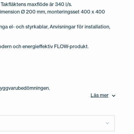
 Takfläktens maxflöde är 340 l/s.
dimension Ø 200 mm, monteringsset 400 x 400
ånga el- och styrkablar, Anvisningar för installation,
odern och energieffektiv FLOW-produkt.
Byggvarubedömningen.
Läs mer