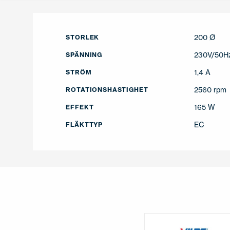
200 Ø
STORLEK
230V/50H
SPÄNNING
1,4 A
STRÖM
2560 rpm
ROTATIONSHASTIGHET
165 W
EFFEKT
EC
FLÄKTTYP