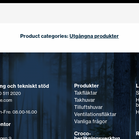
Product categories:
Utgångna produkter
Produkter
L
ing och tekniskt stöd
Takfläktar
S
0 511 2020
Takhuvar
H
pe.com
b
Tilluftshuvar
H
-Fre: 08.00-16.00
Ventilationsfläktar
Vanliga frågor
ontor
Croco-
R
beräkningsverktyg
gen 9