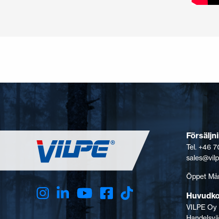
Försäljn
Tel. +46 7
sales@vil
Öppet Mån
Huvudk
VILPE Oy
Handelsvä