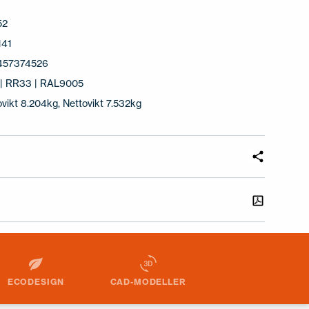
52
141
457374526
 | RR33 | RAL9005
ovikt 8.204kg, Nettovikt 7.532kg
ECODESIGN
CAD-MODELLER