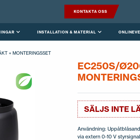
KONTAKTA OSS
PRODUKTER
NINGAR
INSTALLATION & MATERIAL
ONLINEV
VILPE SENSE
LÄKT + MONTERINGSSET
LÖSNINGAR
EC250S/Ø20
MONTERING
INSTALLATION & MATERIAL
ONLINEVERKTYG
SÄLJS INTE L
AKTUELLT
OM OSS
Användning: Uppåtblåsande
via extern 0-10 V styrsigna