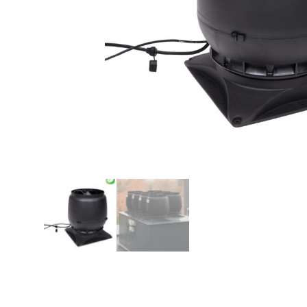
KONTAKTA OSS
EN
FI
USA
PL
SV
SV-FI
LT
LV
ET
UK
RU