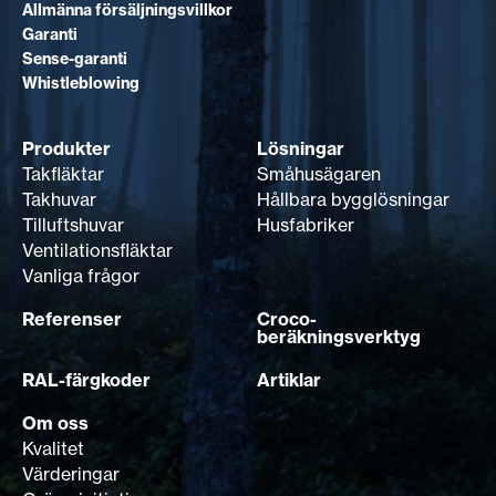
Allmänna försäljningsvillkor
Garanti
Sense-garanti
Whistleblowing
Produkter
Lösningar
Takfläktar
Småhusägaren
Takhuvar
Hållbara bygglösningar
Tilluftshuvar
Husfabriker
Ventilationsfläktar
Vanliga frågor
Referenser
Croco-
beräkningsverktyg
RAL-färgkoder
Artiklar
Om oss
Kvalitet
Värderingar