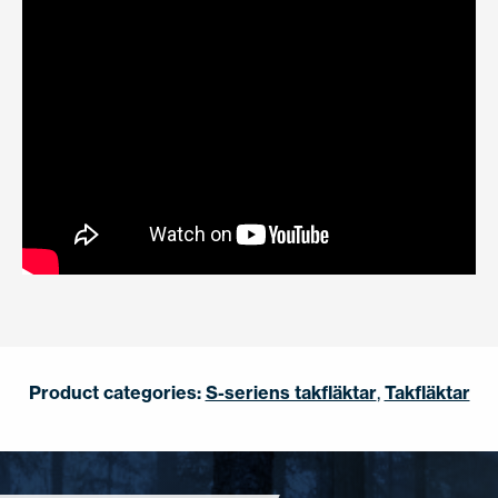
Product categories:
S-seriens takfläktar
,
Takfläktar