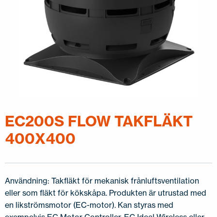
KONTAKTA OSS
EN
FI
USA
PL
SV
SV-FI
LT
LV
ET
UK
RU
EC200S FLOW TAKFLÄKT
400X400
Användning: Takfläkt för mekanisk frånluftsventilation
eller som fläkt för kökskåpa. Produkten är utrustad med
en likströmsmotor (EC-motor). Kan styras med