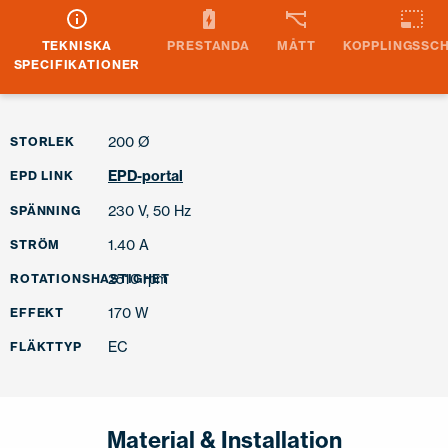
TEKNISKA
PRESTANDA
MÅTT
KOPPLINGSSC
SPECIFIKATIONER
200 Ø
STORLEK
EPD-portal
EPD LINK
230 V, 50 Hz
SPÄNNING
1.40 A
STRÖM
2510 rpm
ROTATIONSHASTIGHET
170 W
EFFEKT
EC
FLÄKTTYP
Material & Installation