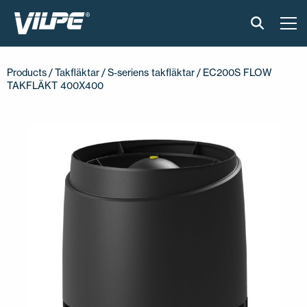
PRODUKTER
Products
/
Takfläktar
/
S-seriens takfläktar
/ EC200S FLOW
TAKFLÄKT 400X400
VILPE SENSE
LÖSNINGAR
INSTALLATION & MATERIAL
ONLINEVERKTYG
AKTUELLT
OM OSS