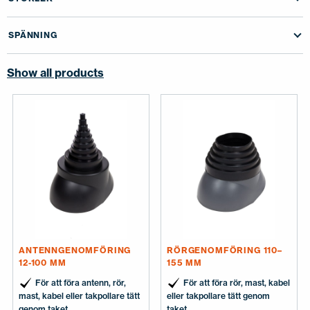
KONTAKTA OSS
EN
FI
USA
PL
SV
SV-FI
LT
LV
ET
UK
RU
SPÄNNING
Show all products
ANTENNGENOMFÖRING
RÖRGENOMFÖRING 110–
12-100 MM
155 MM
För att föra antenn, rör,
För att föra rör, mast, kabel
mast, kabel eller takpollare tätt
eller takpollare tätt genom
genom taket
taket