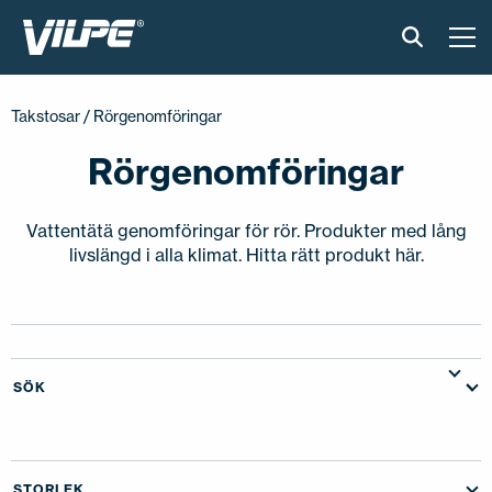
PRODUKTER
Takstosar
/ Rörgenomföringar
VILPE SENSE
Rörgenomföringar
LÖSNINGAR
Vattentätä genomföringar för rör. Produkter med lång
livslängd i alla klimat. Hitta rätt produkt här.
INSTALLATION & MATERIAL
ONLINEVERKTYG
AKTUELLT
SÖK
OM OSS
STORLEK