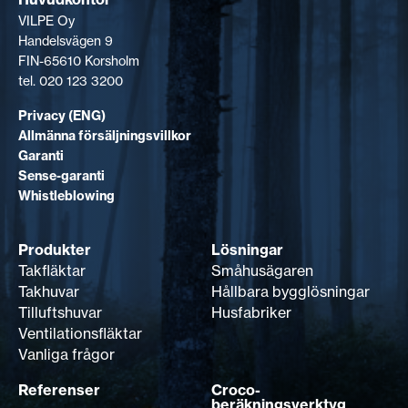
VILPE Oy
Handelsvägen 9
FIN-65610 Korsholm
tel. 020 123 3200
Privacy (ENG)
Allmänna försäljningsvillkor
Garanti
Sense-garanti
Whistleblowing
Produkter
Lösningar
Takfläktar
Småhusägaren
Takhuvar
Hållbara bygglösningar
Tilluftshuvar
Husfabriker
Ventilationsfläktar
Vanliga frågor
Referenser
Croco-
beräkningsverktyg