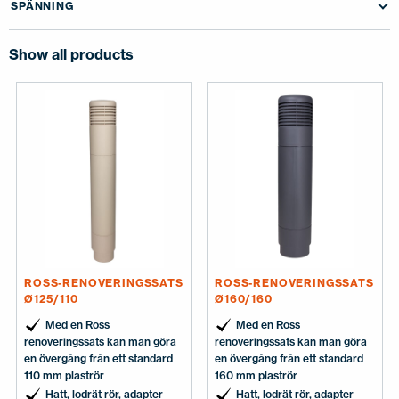
SPÄNNING
KONTAKTA OSS
EN
FI
USA
PL
SV
SV-FI
LT
LV
ET
UK
RU
Show all products
ROSS-RENOVERINGSSATS
ROSS-RENOVERINGSSATS
Ø125/110
Ø160/160
Med en Ross
Med en Ross
renoveringssats kan man göra
renoveringssats kan man göra
en övergång från ett standard
en övergång från ett standard
110 mm plaströr
160 mm plaströr
Hatt, lodrät rör, adapter
Hatt, lodrät rör, adapter