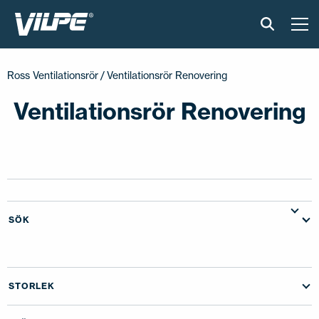
PRODUKTER
Ross Ventilationsrör
/ Ventilationsrör Renovering
VILPE SENSE
Ventilationsrör Renovering
LÖSNINGAR
INSTALLATION & MATERIAL
ONLINEVERKTYG
SÖK
AKTUELLT
STORLEK
OM OSS