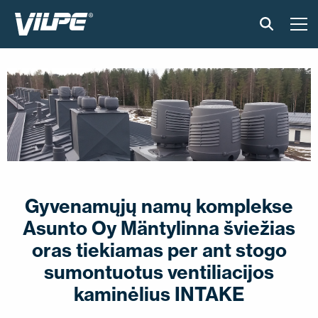
PRODUKTAI
IŠMANUS STOGAS
SPRENDIMAI
ĮGYVENDINTI PROJEKTAI
Gyvenamųjų namų komplekse
MONTAVIMAS IR BROŠIŪROS
Asunto Oy Mäntylinna šviežias
oras tiekiamas per ant stogo
STRAIPSNIAI IR NAUJIENOS
sumontuotus ventiliacijos
APIE ĮMONĘ
kaminėlius INTAKE