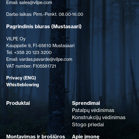
Email: sales@vilpe.com
Darbo laikas: Pirm.-Penkt. 08.00-16.00
Pagrindinis biuras
(Mustasaari)
VILPE Oy
Kauppatie 9, FI-65610 Mustasaari
Tel. +358 20 123 3200
Email: vardas.pavarde@vilpe.com
VAT number: FI05581721
Privacy (ENG)
Whistleblowing
Produktai
Sprendimai
Patalpų vėdinimas
Konstrukcijų vėdinimas
Stogo priedai
Montavimas ir brošiūros
Apie įmonę