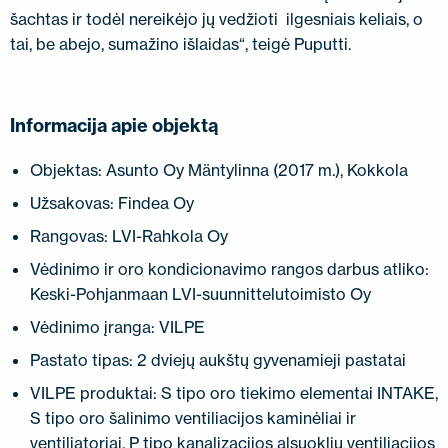
šachtas ir todėl nereikėjo jų vedžioti ilgesniais keliais, o
tai, be abejo, sumažino išlaidas“, teigė Puputti.
Informacija apie objektą
Objektas: Asunto Oy Mäntylinna (2017 m.), Kokkola
Užsakovas: Findea Oy
Rangovas: LVI-Rahkola Oy
Vėdinimo ir oro kondicionavimo rangos darbus atliko:
Keski-Pohjanmaan LVI-suunnittelutoimisto Oy
Vėdinimo įranga: VILPE
Pastato tipas: 2 dviejų aukštų gyvenamieji pastatai
VILPE produktai: S tipo oro tiekimo elementai INTAKE,
S tipo oro šalinimo ventiliacijos kaminėliai ir
ventiliatoriai, P tipo kanalizacijos alsuoklių ventiliacijos