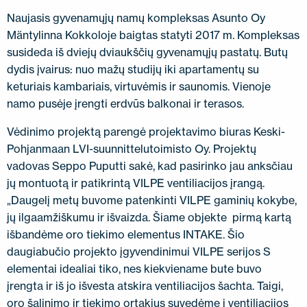
SUSISIEKITE SU MUMIS
Naujasis gyvenamųjų namų kompleksas Asunto Oy
EN
FI
USA
PL
SV
SV-FI
LT
LV
ET
UK
RU
Mäntylinna Kokkoloje baigtas statyti 2017 m. Kompleksas
susideda iš dviejų dviaukščių gyvenamųjų pastatų. Butų
dydis įvairus: nuo mažų studijų iki apartamentų su
keturiais kambariais, virtuvėmis ir saunomis. Vienoje
namo pusėje įrengti erdvūs balkonai ir terasos.
Vėdinimo projektą parengė projektavimo biuras Keski-
Pohjanmaan LVI-suunnittelutoimisto Oy. Projektų
vadovas Seppo Puputti sakė, kad pasirinko jau anksčiau
jų montuotą ir patikrintą VILPE ​​ventiliacijos įrangą.
„Daugelį metų buvome patenkinti VILPE ​​gaminių kokybe,
jų ilgaamžiškumu ir išvaizda. Šiame objekte pirmą kartą
išbandėme oro tiekimo elementus INTAKE. Šio
daugiabučio projekto įgyvendinimui VILPE serijos S
elementai idealiai tiko, nes kiekviename bute buvo
įrengta ir iš jo išvesta atskira ventiliacijos šachta. Taigi,
oro šalinimo ir tiekimo ortakius suvedėme į ventiliacijos