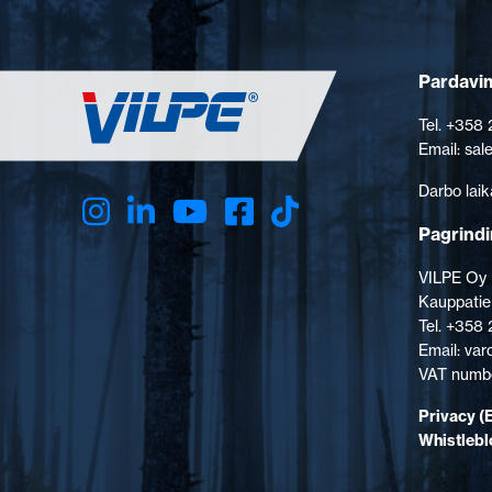
Pardavim
Tel. +358
Email: sa
Darbo laik
Pagrindi
VILPE Oy
Kauppatie
Tel. +358
Email: va
VAT numbe
Privacy (
Whistleb