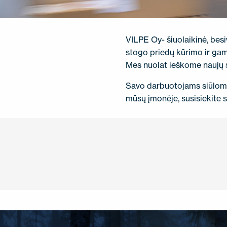
SUSISIEKITE SU MUMIS
EN
FI
USA
PL
SV
SV-FI
LT
LV
ET
UK
RU
VILPE ​​Oy- šiuolaikinė, be
stogo priedų kūrimo ir gamy
Mes nuolat ieškome naujų s
Savo darbuotojams siūlome 
mūsų įmonėje, susisiekite 