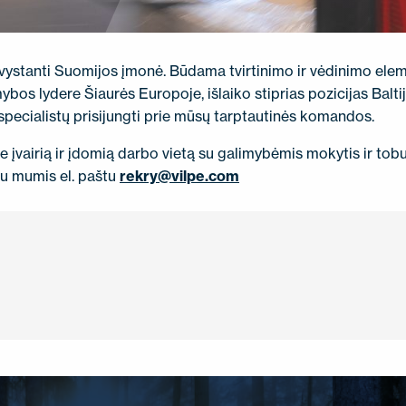
sivystanti Suomijos įmonė. Būdama tvirtinimo ir vėdinimo ele
bos lydere Šiaurės Europoje, išlaiko stiprias pozicijas Baltijo
pecialistų prisijungti prie mūsų tarptautinės komandos.
įvairią ir įdomią darbo vietą su galimybėmis mokytis ir tobu
su mumis el. paštu
rekry@vilpe.com