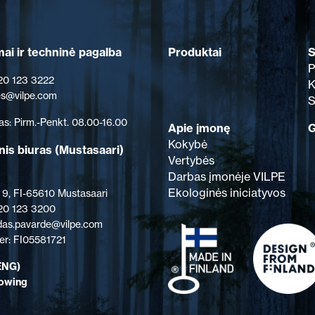
Produktai
S
ai ir techninė pagalba
P
 20 123 3222
K
les@vilpe.com
S
as: Pirm.-Penkt. 08.00-16.00
Apie įmonę
G
Kokybė
nis biuras
(Mustasaari)
Vertybės
Darbas įmonėje VILPE
Ekologinės iniciatyvos
 9, FI-65610 Mustasaari
 20 123 3200
rdas.pavarde@vilpe.com
r: FI05581721
ENG)
lowing