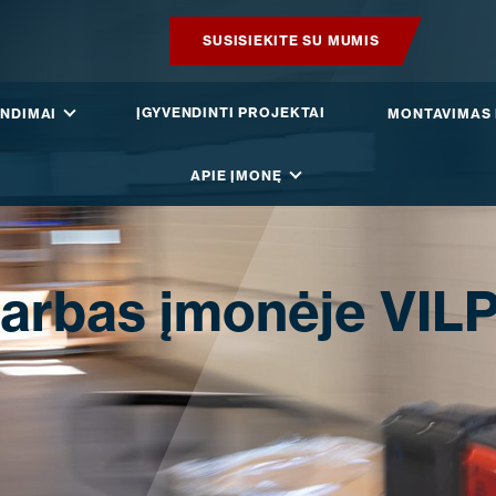
SUSISIEKITE SU MUMIS
PRODUKTAI
ĮGYVENDINTI PROJEKTAI
NDIMAI
MONTAVIMAS 
IŠMANUS STOGAS
APIE ĮMONĘ
SPRENDIMAI
ĮGYVENDINTI PROJEKTAI
arbas įmonėje VIL
MONTAVIMAS IR BROŠIŪROS
STRAIPSNIAI IR NAUJIENOS
APIE ĮMONĘ