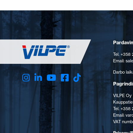
Pardavim
Tel. +358
Email: sa
Darbo laik
Pagrindi
VILPE Oy
Kauppatie
Tel. +358
Email: va
VAT numbe