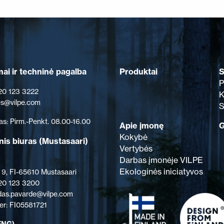
Produktai
S
ai ir techninė pagalba
P
 20 123 3222
K
les@vilpe.com
S
as: Pirm.-Penkt. 08.00-16.00
Apie įmonę
G
Kokybė
nis biuras
(Mustasaari)
Vertybės
Darbas įmonėje VILPE
Ekologinės iniciatyvos
 9, FI-65610 Mustasaari
 20 123 3200
rdas.pavarde@vilpe.com
r: FI05581721