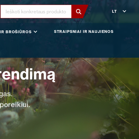
LT
STRAIPSNIAI IR NAUJIENOS
IR BROŠIŪROS
prendimą
gas.
oreikiui.