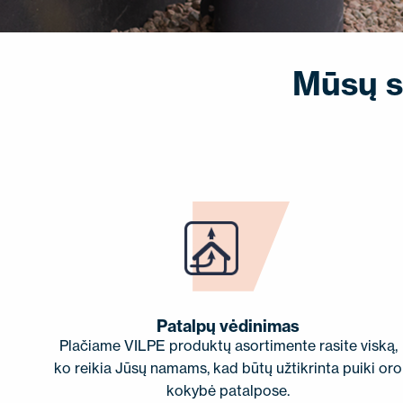
SUSISIEKITE SU MUMIS
EN
FI
USA
PL
SV
SV-FI
LT
LV
ET
UK
RU
Mūsų s
Patalpų vėdinimas
Plačiame VILPE produktų asortimente rasite viską,
ko reikia Jūsų namams, kad būtų užtikrinta puiki oro
kokybė patalpose.