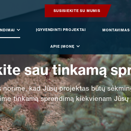
SUSISIEKITE SU MUMIS
PRODUKTAI
ĮGYVENDINTI PROJEKTAI
NDIMAI
MONTAVIMAS 
IŠMANUS STOGAS
APIE ĮMONĘ
SPRENDIMAI
kite sau tinkamą s
ĮGYVENDINTI PROJEKTAI
 norime, kad Jūsų projektas būtų sėkmin
MONTAVIMAS IR BROŠIŪROS
rime tinkamą sprendimą kiekvienam Jūsų p
STRAIPSNIAI IR NAUJIENOS
APIE ĮMONĘ