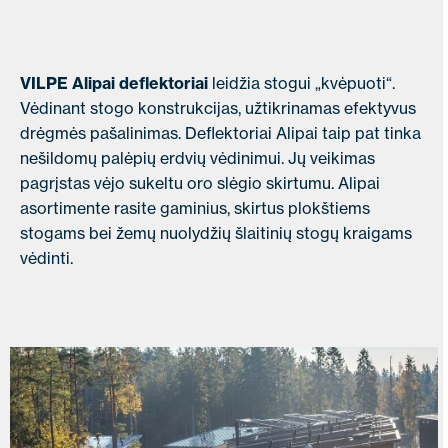
VILPE Alipai deflektoriai
leidžia stogui „kvėpuoti“.
Vėdinant stogo konstrukcijas, užtikrinamas efektyvus
drėgmės pašalinimas. Deflektoriai Alipai taip pat tinka
nešildomų palėpių erdvių vėdinimui. Jų veikimas
pagrįstas vėjo sukeltu oro slėgio skirtumu. Alipai
asortimente rasite gaminius, skirtus plokštiems
stogams bei žemų nuolydžių šlaitinių stogų kraigams
vėdinti.