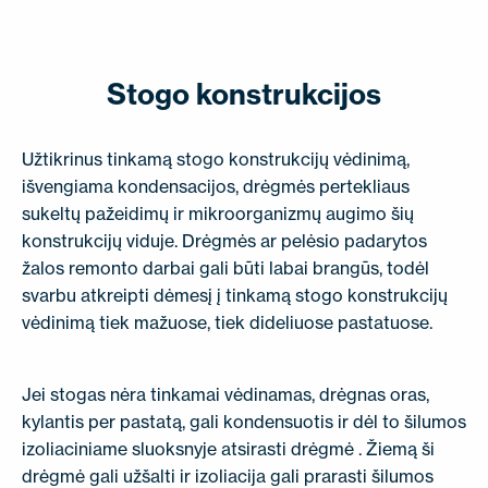
SUSISIEKITE SU MUMIS
EN
FI
USA
PL
SV
SV-FI
LT
LV
ET
UK
RU
Stogo konstrukcijos
Užtikrinus tinkamą stogo konstrukcijų vėdinimą,
išvengiama kondensacijos, drėgmės pertekliaus
sukeltų pažeidimų ir mikroorganizmų augimo šių
konstrukcijų viduje. Drėgmės ar pelėsio padarytos
žalos remonto darbai gali būti labai brangūs, todėl
svarbu atkreipti dėmesį į tinkamą stogo konstrukcijų
vėdinimą tiek mažuose, tiek dideliuose pastatuose.
Jei stogas nėra tinkamai vėdinamas, drėgnas oras,
kylantis per pastatą, gali kondensuotis ir dėl to šilumos
izoliaciniame sluoksnyje atsirasti drėgmė . Žiemą ši
drėgmė gali užšalti ir izoliacija gali prarasti šilumos