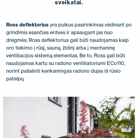
sveikatai.
Ross deflektorius
yra puikus pasirinkimas vėdinant po
grindimis esančias erdves ir apsaugant jas nuo
drėgmės. Ross deflektorius gali būti naudojamas kaip
oro tiekimo į rūsį, sauną, židinį arba į mechaninę
ventiliacijos sistemą elementas. Be to, Ross gali būti
naudojamas kartu su radono ventiliatoriumi ECo110,
norint pašalinti kenksmingas radono dujas iš rūsio
patalpų.