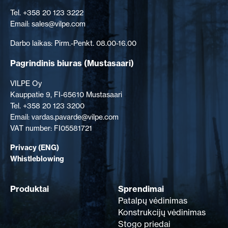
Tel. +358 20 123 3222
Email: sales@vilpe.com
Darbo laikas: Pirm.-Penkt. 08.00-16.00
Pagrindinis biuras
(Mustasaari)
VILPE Oy
Kauppatie 9, FI-65610 Mustasaari
Tel. +358 20 123 3200
Email: vardas.pavarde@vilpe.com
VAT number: FI05581721
Privacy (ENG)
Whistleblowing
Produktai
Sprendimai
Patalpų vėdinimas
Konstrukcijų vėdinimas
Stogo priedai