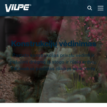
PRODUKTAI
IŠMANUS STOGAS
Konstrukcijų vėdinimas
SPRENDIMAI
Pastato konstrukcijas privalu vėdinti ir
ĮGYVENDINTI PROJEKTAI
pašalinti drėgmę iš stogo ir rūsio erdvių.
Tik sveikas pastatas išlaikys savo vertę.
MONTAVIMAS IR BROŠIŪROS
STRAIPSNIAI IR NAUJIENOS
APIE ĮMONĘ