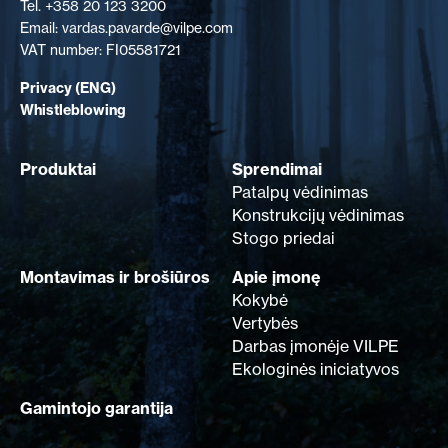
Tel. +358 20 123 3200
Email: vardas.pavarde@vilpe.com
VAT number: FI05581721
Privacy (ENG)
Whistleblowing
Produktai
Sprendimai
Patalpų vėdinimas
Konstrukcijų vėdinimas
Stogo priedai
Montavimas ir brošiūros
Apie įmonę
Kokybė
Vertybės
Darbas įmonėje VILPE
Ekologinės iniciatyvos
Gamintojo garantija