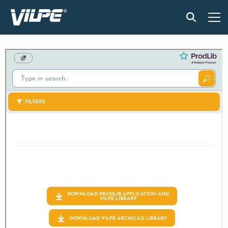
PRODUKTAI
IŠMANUS STOGAS
SPRENDIMAI
ĮGYVENDINTI PROJEKTAI
MONTAVIMAS IR BROŠIŪROS
STRAIPSNIAI IR NAUJIENOS
APIE ĮMONĘ