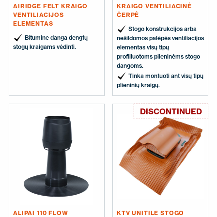
AIRIDGE FELT KRAIGO
KRAIGO VENTILIACINĖ
VENTILIACIJOS
ČERPĖ
ELEMENTAS
Stogo konstrukcijos arba
Bitumine danga dengtų
nešildomos palėpės ventiliacijos
stogų kraigams vėdinti.
elementas visų tipų
profiliuotoms plieninėms stogo
dangoms.
Tinka montuoti ant visų tipų
plieninių kraigų.
DISCONTINUED
ALIPAI 110 FLOW
KTV UNITILE STOGO