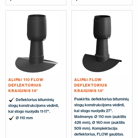
ALIPAI 110 FLOW
ALIPAI FLOW
DEFLEKTORIUS
DEFLEKTORIUS
KRAIGINIS 14°
KRAIGINIS 14°
Paskirtis: deflektorius bituminių
Deflektorius bituminių
stogų konstrukcijoms vėdinti,
stogų konstrukcijoms vėdinti,
kai stogo nuolydis 27°.
kai stogo nuolydis 11-17°.
Matmenys: Ø 110 mm (aukštis
Ø 110 mm
426 mm), Ø 160 mm (aukštis
509 mm). Komplektacija:
deflektorius, FLOW gaubtas.