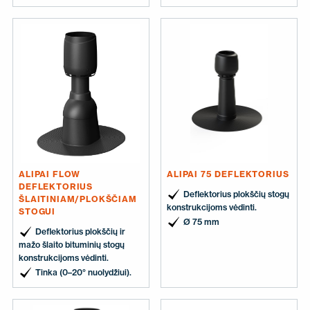
ALIPAI FLOW
ALIPAI 75 DEFLEKTORIUS
DEFLEKTORIUS
Deflektorius plokščių stogų
ŠLAITINIAM/PLOKŠČIAM
konstrukcijoms vėdinti.
STOGUI
Ø 75 mm
Deflektorius plokščių ir
mažo šlaito bituminių stogų
konstrukcijoms vėdinti.
Tinka (0–20° nuolydžiui).