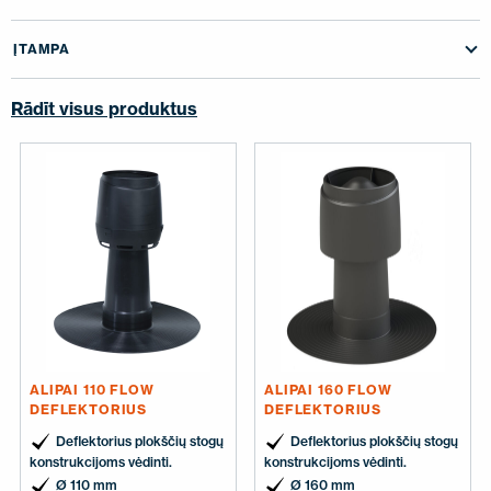
SUSISIEKITE SU MUMIS
ĮTAMPA
EN
FI
USA
PL
SV
SV-FI
LT
LV
ET
UK
RU
Rādīt visus produktus
ALIPAI 110 FLOW
ALIPAI 160 FLOW
DEFLEKTORIUS
DEFLEKTORIUS
Deflektorius plokščių stogų
Deflektorius plokščių stogų
konstrukcijoms vėdinti.
konstrukcijoms vėdinti.
Ø 110 mm
Ø 160 mm