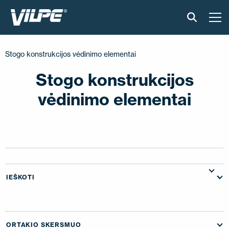
PRODUKTAI
Stogo konstrukcijos vėdinimo elementai
IŠMANUS STOGAS
Stogo konstrukcijos
vėdinimo elementai
SPRENDIMAI
ĮGYVENDINTI PROJEKTAI
MONTAVIMAS IR BROŠIŪROS
IEŠKOTI
STRAIPSNIAI IR NAUJIENOS
APIE ĮMONĘ
ORTAKIO SKERSMUO