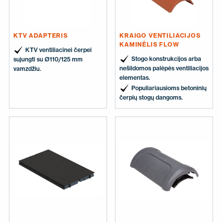
KTV ADAPTERIS
KRAIGO VENTILIACIJOS
KAMINĖLIS FLOW
KTV ventiliacinei čerpei
Stogo konstrukcijos arba
sujungti su Ø110/125 mm
nešildomos palėpės ventiliacijos
vamzdžiu.
elementas.
Populiariausioms betoninių
čerpių stogų dangoms.