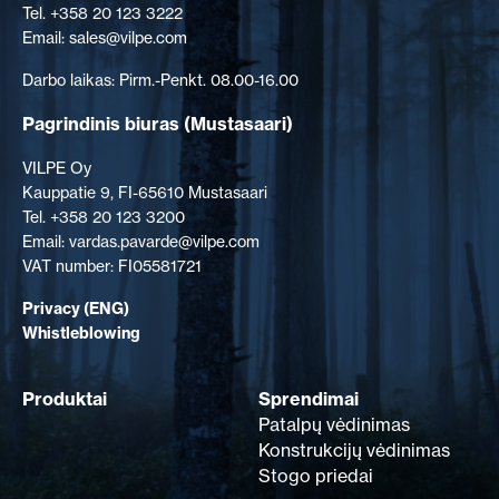
Tel. +358 20 123 3222
Email: sales@vilpe.com
Darbo laikas: Pirm.-Penkt. 08.00-16.00
Pagrindinis biuras
(Mustasaari)
VILPE Oy
Kauppatie 9, FI-65610 Mustasaari
Tel. +358 20 123 3200
Email: vardas.pavarde@vilpe.com
VAT number: FI05581721
Privacy (ENG)
Whistleblowing
Produktai
Sprendimai
Patalpų vėdinimas
Konstrukcijų vėdinimas
Stogo priedai