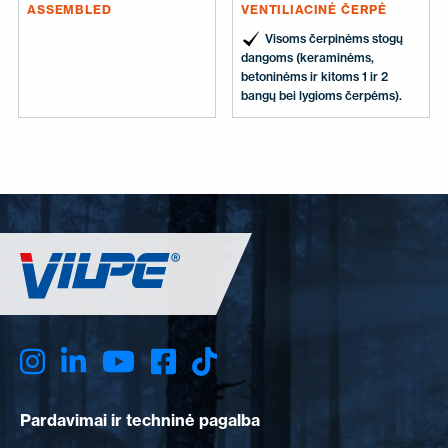
ASSEMBLED
VENTILIACINĖ ČERPĖ
Visoms čerpinėms stogų
dangoms (keraminėms,
betoninėms ir kitoms 1 ir 2
bangų bei lygioms čerpėms).
Pardavimai ir techninė pagalba