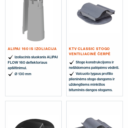
ALIPAI 160 IS IZOLIACIJA
KTV CLASSIC STOGO
VENTILIACINĖ ČERPĖ
Izoliacinis sluoksnis ALIPAI
Stogo konstrukcijoms ir
FLOW 160 deflektoriaus
nešildomoms palėpėms vėdinti.
apšiltinimui.
Valcuoto lygaus profilio
Ø 130 mm
plieninėms stogo dangoms ir
uždengtiems minkštos
bituminės dangos stogams.