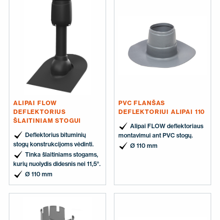
ALIPAI FLOW
PVC FLANŠAS
DEFLEKTORIUS
DEFLEKTORIUI ALIPAI 110
ŠLAITINIAM STOGUI
Alipai FLOW deflektoriaus
Deflektorius bituminių
montavimui ant PVC stogų.
stogų konstrukcijoms vėdinti.
Ø 110 mm
Tinka šlaitiniams stogams,
kurių nuolydis didesnis nei 11,5°.
Ø 110 mm