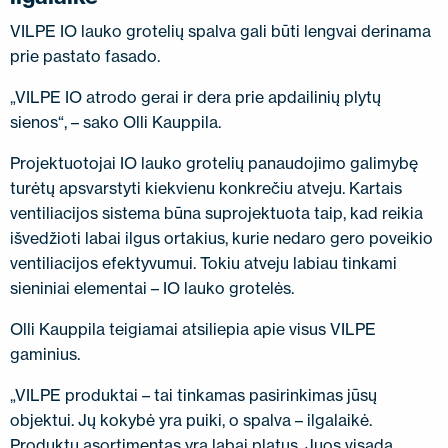
VILPE ​​IO lauko grotelių spalva gali būti lengvai derinama
prie pastato fasado.
„VILPE ​​IO atrodo gerai ir dera prie apdailinių plytų
sienos“, – sako Olli Kauppila.
Projektuotojai IO lauko grotelių panaudojimo galimybę
turėtų apsvarstyti kiekvienu konkrečiu atveju. Kartais
ventiliacijos sistema būna suprojektuota taip, kad reikia
išvedžioti labai ilgus ortakius, kurie nedaro gero poveikio
ventiliacijos efektyvumui. Tokiu atveju labiau tinkami
sieniniai elementai – IO lauko grotelės.
Olli Kauppila teigiamai atsiliepia apie visus VILPE ​​
gaminius.
„VILPE ​​produktai – tai tinkamas pasirinkimas jūsų
objektui. Jų kokybė yra puiki, o spalva – ilgalaikė.
Produktų asortimentas yra labai platus. Juos visada