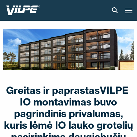
PRODUKTAI
IŠMANUS STOGAS
SPRENDIMAI
ĮGYVENDINTI PROJEKTAI
Greitas ir paprastasVILPE ​​
MONTAVIMAS IR BROŠIŪROS
IO montavimas buvo
STRAIPSNIAI IR NAUJIENOS
pagrindinis privalumas,
kuris lėmė IO lauko grotelių
APIE ĮMONĘ
pasirinkimą daugiabučių