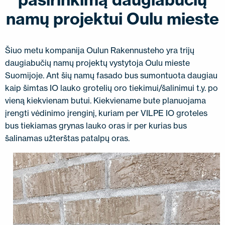
SUSISIEKITE SU MUMIS
namų projektui Oulu mieste
EN
FI
USA
PL
SV
SV-FI
LT
LV
ET
UK
RU
Šiuo metu kompanija Oulun Rakennusteho yra trijų
daugiabučių namų projektų vystytoja Oulu mieste
Suomijoje. Ant šių namų fasado bus sumontuota daugiau
kaip šimtas IO lauko grotelių oro tiekimui/šalinimui t.y. po
vieną kiekvienam butui. Kiekviename bute planuojama
įrengti vėdinimo įrenginį, kuriam per VILPE ​​IO groteles
bus tiekiamas grynas lauko oras ir per kurias bus
šalinamas užterštas patalpų oras.