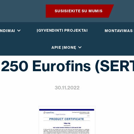
SUSISIEKITE SU MUMIS
PRODUKTAI
ĮGYVENDINTI PROJEKTAI
NDIMAI
MONTAVIMAS 
IŠMANUS STOGAS
APIE ĮMONĘ
SPRENDIMAI
 250 Eurofins (SER
ĮGYVENDINTI PROJEKTAI
30.11.2022
MONTAVIMAS IR BROŠIŪROS
STRAIPSNIAI IR NAUJIENOS
APIE ĮMONĘ