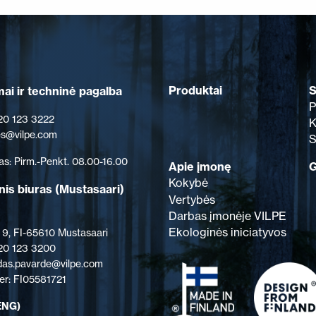
Produktai
S
ai ir techninė pagalba
P
 20 123 3222
K
les@vilpe.com
S
as: Pirm.-Penkt. 08.00-16.00
Apie įmonę
G
Kokybė
nis biuras
(Mustasaari)
Vertybės
Darbas įmonėje VILPE
Ekologinės iniciatyvos
 9, FI-65610 Mustasaari
 20 123 3200
rdas.pavarde@vilpe.com
r: FI05581721
ENG)