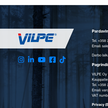
Pardavim
Tel. +358
Email: sa
Darbo laik
Pagrindi
VILPE Oy
Kauppatie
Tel. +358
Email: va
VAT numbe
Privacy (