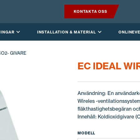
KONTAKTA OSS
PRODUKTER
NINGAR
INSTALLATION & MATERIAL
ONLINEV
VILPE SENSE
CO2- GIVARE
LÖSNINGAR
EC IDEAL WI
INSTALLATION & MATERIAL
Användning: En användarkon
ONLINEVERKTYG
Wireles -ventilationssyst
fläkthastighetsbegäran oc
AKTUELLT
Innehåll: Koldioxidgivare 
OM OSS
MODELL