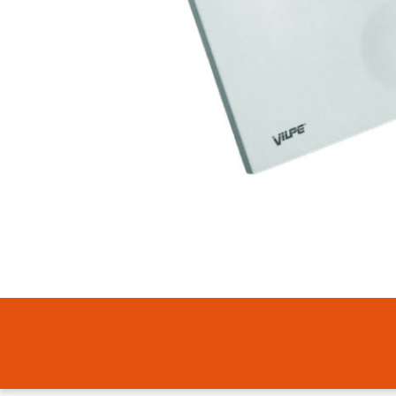
KONTAKTA OSS
EN
FI
USA
PL
SV
SV-FI
LT
LV
ET
UK
RU