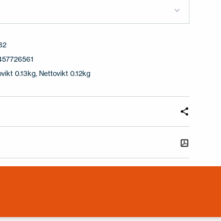
82
457726561
ovikt 0.13kg, Nettovikt 0.12kg