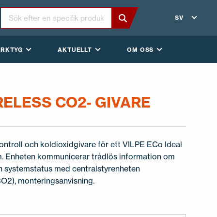
SV
ERKTYG
AKTUELLT
OM OSS
RELESS CO2- GIVARE
troll och koldioxidgivare för ett VILPE ECo Ideal
em. Enheten kommunicerar trådlös information om
h systemstatus med centralstyrenheten
(CO2), monteringsanvisning.