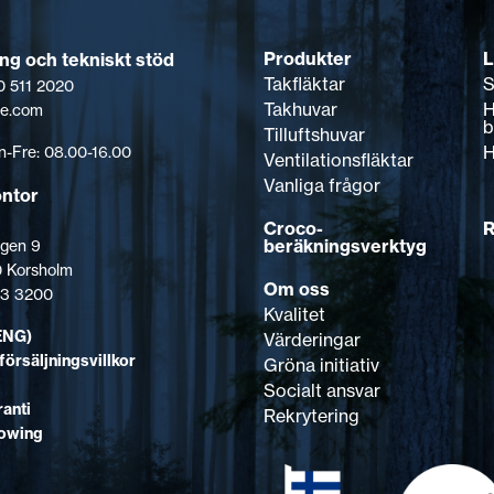
Produkter
L
ing och tekniskt stöd
Takfläktar
S
0 511 2020
Takhuvar
H
pe.com
b
Tilluftshuvar
H
-Fre: 08.00-16.00
Ventilationsfläktar
Vanliga frågor
ontor
Croco-
R
beräkningsverktyg
gen 9
 Korsholm
Om oss
123 3200
Kvalitet
ENG)
Värderingar
försäljningsvillkor
Gröna initiativ
Socialt ansvar
anti
Rekrytering
lowing