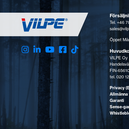
Försäljn
Tel. +46 7
sales@vil
Öppet Mån
Huvudk
VILPE Oy
Handelsvä
FIN-65610
tel. 020 
Privacy (
Allmänna 
Garanti
Sense-gar
Whistleb