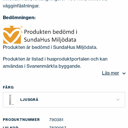
vägginfästningar.
Bedömningen:
Produkten är bedömd i SundaHus Miljödata.
Produkten är listad i husproduktportalen och kan
användas i Svanenmärkta byggande.
Läs mer
FÄRG
LJUSGRÅ
790381
PRODUKTNUMMER
7820067
LVI-KOD