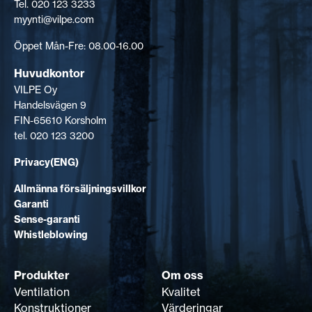
Tel. 020 123 3233
myynti@vilpe.com
Öppet Mån-Fre: 08.00-16.00
Huvudkontor
VILPE Oy
Handelsvägen 9
FIN-65610 Korsholm
tel. 020 123 3200
Privacy(ENG)
Allmänna försäljningsvillkor
Garanti
Sense-garanti
Whistleblowing
Produkter
Om oss
Ventilation
Kvalitet
Konstruktioner
Värderingar