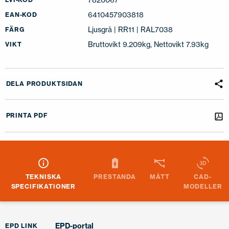
6410457903818
EAN-KOD
Ljusgrå | RR11 | RAL7038
FÄRG
Bruttovikt 9.209kg, Nettovikt 7.93kg
VIKT
DELA PRODUKTSIDAN
PRINTA PDF
TEKNISKA
PRESTANDA
MÅTT
CAD-
SPECIFIKATIONER
MODELLER
EPD-portal
EPD LINK