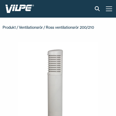
PRODUKTER
Produkt
/
Ventilationsrör
/ Ross ventilationsrör 200/210
VILPE SENSE
LÖSNINGAR
INSTALLATION OCH MATERIAL
AKTUELLT
OM OSS
ÅTERFÖRSÄLJARE
KONTAKTA OSS
EN
FI
USA
PL
SV
SV-FI
LT
LV
ET
UK
RU