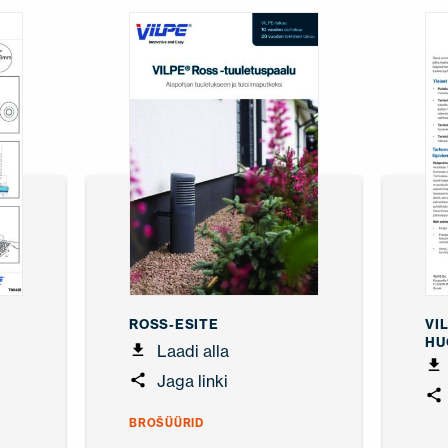
ROSS-ESITE
VI
HU
Laadi alla
Jaga linki
BROŠÜÜRID