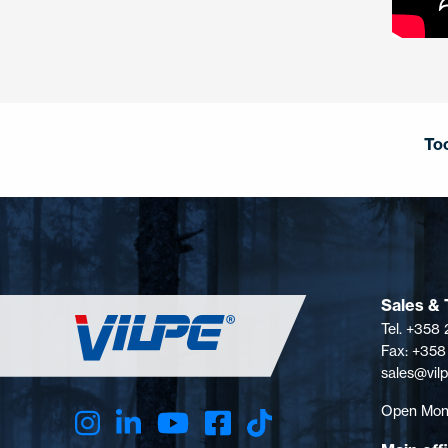
To
Sales & 
Tel. +358
Fax: +358
sales@vil
Open Mon-