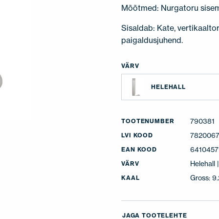
Mõõtmed: Nurgatoru sise
Sisaldab: Kate, vertikaalto
paigaldusjuhend.
VÄRV
HELEHALL
790381
TOOTENUMBER
782006
LVI KOOD
6410457
EAN KOOD
Helehall
VÄRV
Gross: 9
KAAL
JAGA TOOTELEHTE