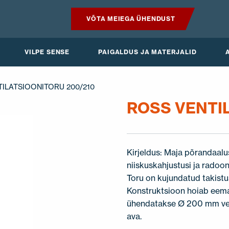
VÕTA MEIEGA ÜHENDUST
TOOTED
VILPE SENSE
PAIGALDUS JA MATERJALID
VILPE SENSE
TILATSIOONITORU 200/210
PAIGALDUS JA MATERJALID
ROSS VENTI
AKTUAALNE
Kirjeldus: Maja põrandaalus
niiskuskahjustusi ja rado
Toru on kujundatud takistu
Konstruktsioon hoiab eema
ühendatakse Ø 200 mm ven
ava.