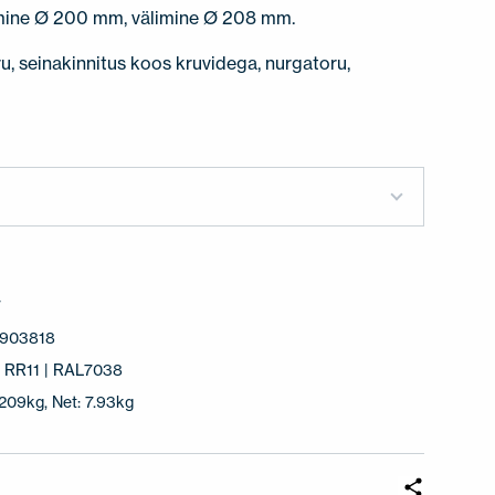
mine Ø 200 mm, välimine Ø 208 mm.
ru, seinakinnitus koos kruvidega, nurgatoru,
7
903818
 | RR11 | RAL7038
.209kg, Net: 7.93kg