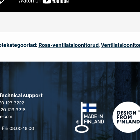
otekategooriad:
Ross-ventilatsioonitorud
,
Ventilatsioonit
Technical support
 20 123 3222
 20 123 3218
pe.com
Fri: 08.00-16.00