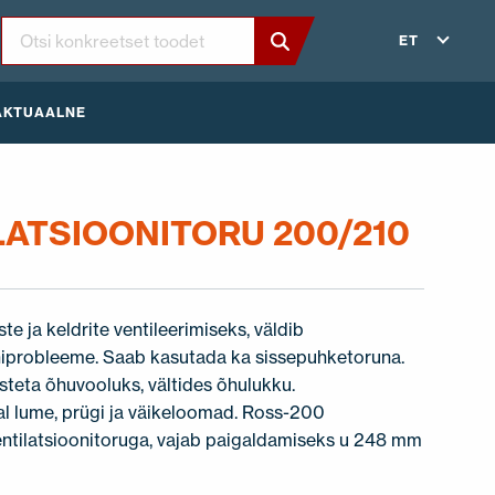
ET
AKTUAALNE
LATSIOONITORU 200/210
te ja keldrite ventileerimiseks, väldib
oniprobleeme. Saab kasutada ka sissepuhketoruna.
steta õhuvooluks, vältides õhulukku.
l lume, prügi ja väikeloomad. Ross-200
tilatsioonitoruga, vajab paigaldamiseks u 248 mm