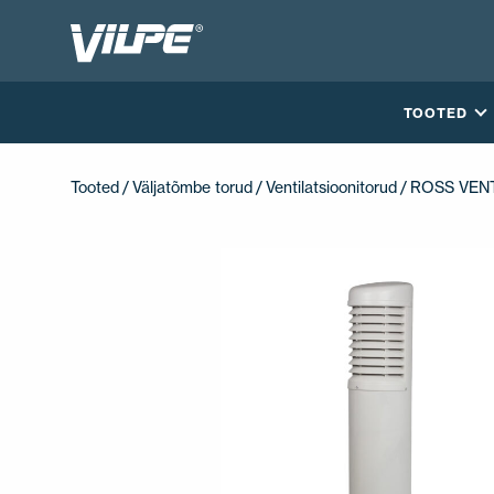
TOOTED
Tooted
/
Väljatõmbe torud
/
Ventilatsioonitorud
/ ROSS VEN
VÕTA MEIEGA ÜHENDUST
EN
FI
USA
PL
SV
SV-FI
LT
LV
ET
UK
RU