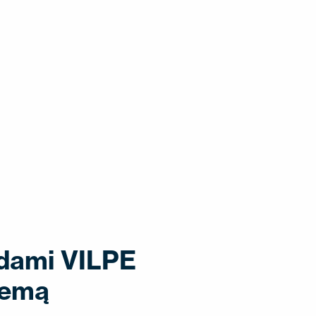
dodami VILPE
temą