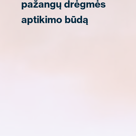
pažangų drėgmės
aptikimo būdą