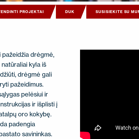
VENDINTI PROJEKTAI
DUK
SUSISIEKITE SU MU
 pažeidžia drėgmė,
atūraliai kyla iš
šdžiūti, drėgmė gali
aryti pažeidimus.
lygas pelėsiui ir
strukcijas ir išplisti į
patalpų oro kokybę.
ada padengia
astato savininkas.