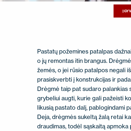
ĮGY
Pastatų požemines patalpas dažnai
o jų remontas itin brangus. Drėgmė n
žemės, o jei rūsio patalpos negali i
prasiskverbti į konstrukcijas ir pad
Drėgmė taip pat sudaro palankias są
grybeliui augti, kurie gali pažeisti kon
likusią pastato dalį, pablogindami 
Deja, drėgmės sukeltą žalą retai k
draudimas, todėl sąskaitą apmoka p