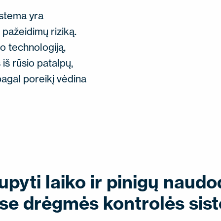
stema yra
pažeidimų riziką.
o technologiją,
iš rūsio patalpų,
pagal poreikį vėdina
upyti laiko ir pinigų nau
se drėgmės kontrolės sis