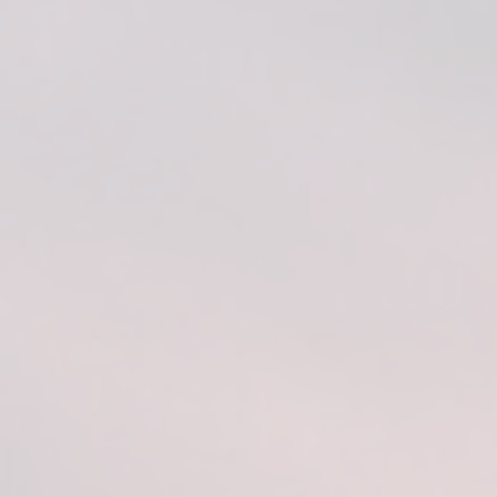
SUSISIEKITE SU MUMIS
EN
FI
USA
PL
SV
SV-FI
LT
LV
ET
UK
RU