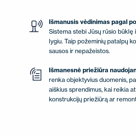
Išmanusis vėdinimas pagal por
Sistema stebi Jūsų rūsio būklę ir
lygiu. Taip požeminių patalpų k
sausos ir nepažeistos.
Išmanesnė priežiūra naudoja
renka objektyvius duomenis, pa
aiškius sprendimus, kai reikia a
konstrukcijų priežiūrą ar remont