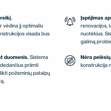
eikį.
Įspėjimas ap
 vėdina jį optimaliu
renovacijos, l
onstrukcijos visada bus
nuotėkius. Si
galimą probl
nt duomenis.
Sistema
Nėra pelėsių 
dedančius priimti
konstrukcija n
tlikti požeminių patalpų
ą.