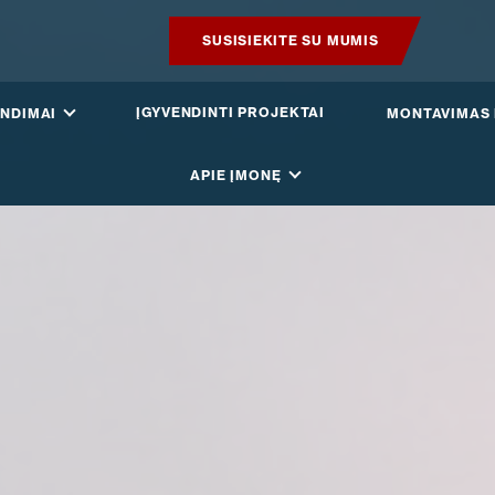
SUSISIEKITE SU MUMIS
PRODUKTAI
ĮGYVENDINTI PROJEKTAI
NDIMAI
MONTAVIMAS 
IŠMANUS STOGAS
APIE ĮMONĘ
SPRENDIMAI
ĮGYVENDINTI PROJEKTAI
MONTAVIMAS IR BROŠIŪROS
STRAIPSNIAI IR NAUJIENOS
APIE ĮMONĘ