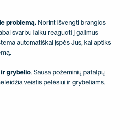
ie problemą.
Norint išvengti brangios
abai svarbu laiku reaguoti į galimus
stema automatiškai įspės Jus, kai aptiks
emą.
ir grybelio
. Sausa požeminių patalpų
eleidžia veistis pelėsiui ir grybeliams.