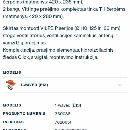
čerpėms (matmenys: 420 x 235 mm).
2 bangų Vittinge praėjimo komplektas tinka T11 čerpėms
(matmenys: 420 x 280 mm).
Skirtas montuoti VILPE P serijos (Ø 110, 125 ir 160 mm)
stogo ventiliatorius, ventiliacijos kaminėlius, antenų ir
vamzdžių praėjimus.
Komplektacija: praėjimo elementas, hidroizoliacinis
žiedas Click, sraigtai, montavimo instrukcija.
MODELIS
1-WAVED (E13)
1-waved (E13)
MODELIS
360038
PRODUKTO NUMERIS
7820651
LVI KODAS