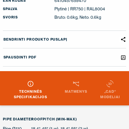
6410457659470
EAN KODAS
Plytinė | RR750 | RAL8004
SPALVA
Bruto: 0.6kg, Neto: 0.6kg
SVORIS
BENDRINTI PRODUKTO PUSLAPĮ
SPAUSDINTI PDF
TECHNINĖS
MATMENYS
„CAD“
SPECIFIKACIJOS
MODELIAI
PIPE DIAMETER
ROOFPITCH (MIN-MAX)
Pipe Ø110
18.4°-45° (1-w). 18.4°-55° (2-w)