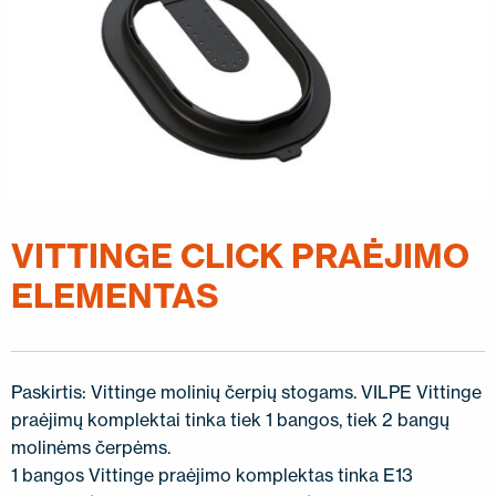
SUSISIEKITE SU MUMIS
EN
FI
USA
PL
SV
SV-FI
LT
LV
ET
UK
RU
VITTINGE CLICK PRAĖJIMO
ELEMENTAS
Paskirtis: Vittinge molinių čerpių stogams. VILPE Vittinge
praėjimų komplektai tinka tiek 1 bangos, tiek 2 bangų
molinėms čerpėms.
1 bangos Vittinge praėjimo komplektas tinka E13