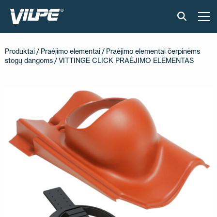
PRODUKTAI
Produktai
/
Praėjimo elementai
/
Praėjimo elementai čerpinėms
stogų dangoms
/ VITTINGE CLICK PRAĖJIMO ELEMENTAS
IŠMANUS STOGAS
SPRENDIMAI
ĮGYVENDINTI PROJEKTAI
MONTAVIMAS IR BROŠIŪROS
STRAIPSNIAI IR NAUJIENOS
APIE ĮMONĘ