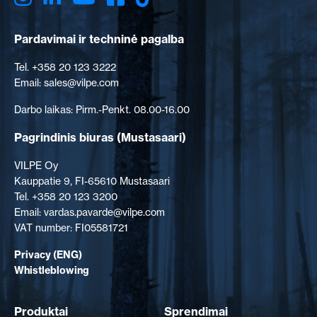
Pardavimai ir techninė pagalba
Tel. +358 20 123 3222
Email: sales@vilpe.com
Darbo laikas: Pirm.-Penkt. 08.00-16.00
Pagrindinis biuras
(Mustasaari)
VILPE Oy
Kauppatie 9, FI-65610 Mustasaari
Tel. +358 20 123 3200
Email: vardas.pavarde@vilpe.com
VAT number: FI05581721
Privacy (ENG)
Whistleblowing
Produktai
Sprendimai