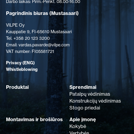
Darbo laikas: Pirm.-Penkt. 08.00-16.00
Pagrindinis biuras
(Mustasaari)
VILPE Oy
Kauppatie 9, FI-65610 Mustasaari
Tel. +358 20 123 3200
Email: vardas.pavarde@vilpe.com
VAT number: FI05581721
Privacy (ENG)
Whistleblowing
Produktai
Sprendimai
Patalpų vėdinimas
Konstrukcijų vėdinimas
Stogo priedai
Montavimas ir brošiūros
Apie įmonę
Kokybė
Vertybės