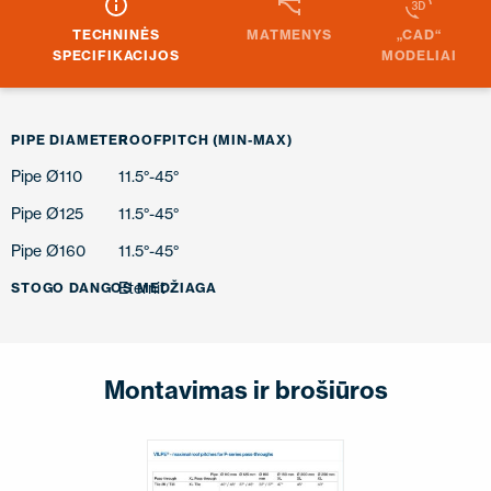
TECHNINĖS
MATMENYS
„CAD“
SPECIFIKACIJOS
MODELIAI
PIPE DIAMETER
ROOFPITCH (MIN-MAX)
Pipe Ø110
11.5°-45°
Pipe Ø125
11.5°-45°
Pipe Ø160
11.5°-45°
Eternit
STOGO DANGOS MEDŽIAGA
Montavimas ir brošiūros