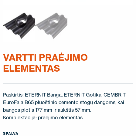
SUSISIEKITE SU MUMIS
EN
FI
USA
PL
SV
SV-FI
LT
LV
ET
UK
RU
VARTTI PRAĖJIMO
ELEMENTAS
Paskirtis: ETERNIT Banga, ETERNIT Gotika, CEMBRIT
EuroFala B65 pluoštinio cemento stogų dangoms, kai
bangos plotis 177 mm ir aukštis 57 mm.
Komplektacija: praėjimo elementas.
SPALVA