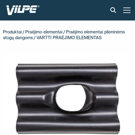
PRODUKTAI
Produktai
/
Praėjimo elementai
/
Praėjimo elementai plieninėms
stogų dangoms
/ VARTTI PRAĖJIMO ELEMENTAS
IŠMANUS STOGAS
SPRENDIMAI
ĮGYVENDINTI PROJEKTAI
MONTAVIMAS IR BROŠIŪROS
STRAIPSNIAI IR NAUJIENOS
APIE ĮMONĘ